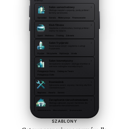
branży.
Salon samochodowy
Obsługa zapytań o pojazdy, jazdy próbne i
terminy serwisowe.
Sprzedaż
Serwis
Motoryzacja
Finansowanie
Klub fitness
Zapytania o członkostwo, treningi próbne i
zapisy na zajęcia.
Sport
Wellness
Trening
Zdrowie
Salon fryzjerski
Rezerwacja wizyt i zapytania o usługi
fryzjerskie.
Fryzjer
Strzyżenie
Stylizacja
Uroda
Salon kosmetyczny
Zarządzanie wizytami i obsługa klientów w
zakresie zabiegów kosmetycznych.
Pielęgnacja Skóry
Zabieg na Twarz
Pielęgnacja Ciała
Rzemieślnik
Zgłoszenia awarii, wyceny i terminy dla firm
rzemieślniczych.
Naprawa
Awaria
Serwis
Zarządzanie nieruchomościami
Obsługa zgłoszeń, wycen i terminów dla
zarządzania nieruchomościami.
Administracja
Nieruchomości
Konserwator
Wspólnota
SZABLONY