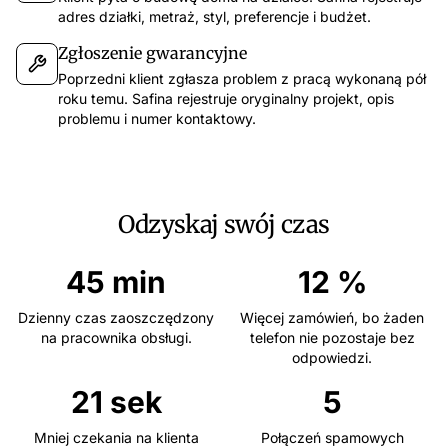
adres działki, metraż, styl, preferencje i budżet.
Zgłoszenie gwarancyjne
Poprzedni klient zgłasza problem z pracą wykonaną pół
app.safina.ai
roku temu. Safina rejestruje oryginalny projekt, opis
problemu i numer kontaktowy.
Safina obsłużyła w tym tygodniu 51 połączeń
Połącze
47
3
1
12 gru
11:
Zaufane
Podejrzane
Niebezpieczne
Omówienie w
Odzyskaj swój czas
Ostatnie 7 dni
Filtruj
Kluczowe pun
Oddzwonić d
Emma Martin
67s
15:30
EM
Spotkanie w
Chce omówić ofertę na nową kampanię i ma pytania dotyczące harmonogramu.
45 min
12 %
Oddzwoń
Katarzyna Nowak
54s
14:45
KN
Dzienny czas zaoszczędzony
Więcej zamówień, bo żaden
Pyta o status zamówienia i termin dostawy.
na pracownika obsługi.
telefon nie pozostaje bez
Wgląd AI
Tomasz Wiśniewski
34s
13:10
odpowiedzi.
TW
Umówienie spotkania w sprawie projektu na przyszły tydzień.
Nastrój rozm
21 sek
5
Nieznany
44s
11:30
Rozmówca był ws
Obietnica wygranej — prawdopodobnie spam.
Pilność
Mniej czekania na klienta
Połączeń spamowych