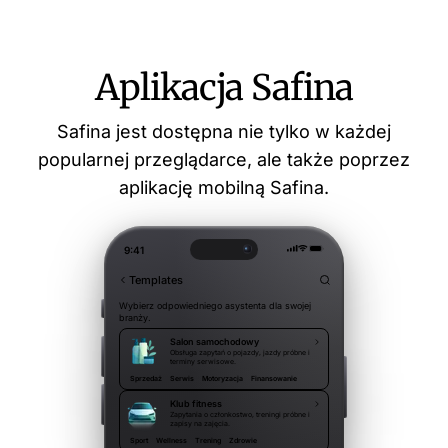
Aplikacja Safina
Safina jest dostępna nie tylko w każdej
popularnej przeglądarce, ale także poprzez
aplikację mobilną Safina.
9:41
Templates
Wybierz odpowiedniego asystenta dla swojej
branży.
Salon samochodowy
Obsługa zapytań o pojazdy, jazdy próbne i
terminy serwisowe.
Sprzedaż
Serwis
Motoryzacja
Finansowanie
Klub fitness
Zapytania o członkostwo, treningi próbne i
zapisy na zajęcia.
Sport
Wellness
Trening
Zdrowie