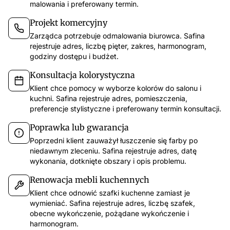
malowania i preferowany termin.
Projekt komercyjny
Zarządca potrzebuje odmalowania biurowca. Safina
rejestruje adres, liczbę pięter, zakres, harmonogram,
godziny dostępu i budżet.
Konsultacja kolorystyczna
Klient chce pomocy w wyborze kolorów do salonu i
kuchni. Safina rejestruje adres, pomieszczenia,
preferencje stylistyczne i preferowany termin konsultacji.
Poprawka lub gwarancja
Poprzedni klient zauważył łuszczenie się farby po
niedawnym zleceniu. Safina rejestruje adres, datę
app.safina.ai
wykonania, dotknięte obszary i opis problemu.
Safina obsłużyła w tym tygodniu 51 połączeń
Renowacja mebli kuchennych
Połącze
47
3
1
Klient chce odnowić szafki kuchenne zamiast je
12 gru
11:
Zaufane
Podejrzane
Niebezpieczne
wymieniać. Safina rejestruje adres, liczbę szafek,
Omówienie w
obecne wykończenie, pożądane wykończenie i
harmonogram.
Ostatnie 7 dni
Filtruj
Kluczowe pun