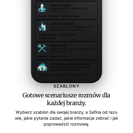
Salon fryzjerski
Rezerwacja wizyt i zapytania o usługi
fryzjerskie.
Fryzjer
Strzyżenie
Stylizacja
Uroda
Salon kosmetyczny
Zarządzanie wizytami i obsługa klientów w
zakresie zabiegów kosmetycznych.
Pielęgnacja Skóry
Zabieg na Twarz
Pielęgnacja Ciała
Rzemieślnik
Zgłoszenia awarii, wyceny i terminy dla firm
rzemieślniczych.
Naprawa
Awaria
Serwis
Zarządzanie nieruchomościami
Obsługa zgłoszeń, wycen i terminów dla
zarządzania nieruchomościami.
Administracja
Nieruchomości
Konserwator
Wspólnota
SZABLONY
Gotowe scenariusze rozmów dla
każdej branży.
Wybierz szablon dla swojej branży, a Safina od razu
wie, jakie pytania zadać, jakie informacje zebrać i jak
poprowadzić rozmowę.