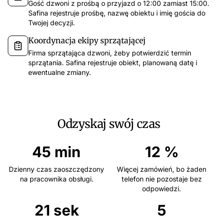
Gość dzwoni z prośbą o przyjazd o 12:00 zamiast 15:00.
app.safina.ai
Safina rejestruje prośbę, nazwę obiektu i imię gościa do
Twojej decyzji.
Safina obsłużyła w tym tygodniu 51 połączeń
Połącze
Koordynacja ekipy sprzątającej
47
3
1
Firma sprzątająca dzwoni, żeby potwierdzić termin
12 gru
11:
Zaufane
Podejrzane
Niebezpieczne
sprzątania. Safina rejestruje obiekt, planowaną datę i
Omówienie w
ewentualne zmiany.
Ostatnie 7 dni
Filtruj
Kluczowe pun
Oddzwonić d
Emma Martin
67s
15:30
EM
Spotkanie w
Chce omówić ofertę na nową kampanię i ma pytania dotyczące harmonogramu.
Odzyskaj swój czas
Oddzwoń
Katarzyna Nowak
54s
14:45
KN
Pyta o status zamówienia i termin dostawy.
Wgląd AI
Tomasz Wiśniewski
34s
13:10
45 min
12 %
TW
Umówienie spotkania w sprawie projektu na przyszły tydzień.
Nastrój rozm
Dzienny czas zaoszczędzony
Więcej zamówień, bo żaden
Nieznany
44s
11:30
Rozmówca był ws
Obietnica wygranej — prawdopodobnie spam.
Pilność
na pracownika obsługi.
telefon nie pozostaje bez
odpowiedzi.
Rozmówca może
Magdalena Wójcik
10s
09:15
MW
Zainteresowan
Reklamacja ostatniego zamówienia, prosi o oddzwonienie.
21 sek
5
Nieruchomości, 
Piotr Zieliński
95s
13 gru