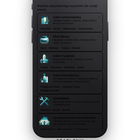
Wybierz odpowiedniego asystenta dla swojej
branży.
Salon samochodowy
Obsługa zapytań o pojazdy, jazdy próbne i
terminy serwisowe.
Sprzedaż
Serwis
Motoryzacja
Finansowanie
Klub fitness
Zapytania o członkostwo, treningi próbne i
zapisy na zajęcia.
Sport
Wellness
Trening
Zdrowie
Salon fryzjerski
Rezerwacja wizyt i zapytania o usługi
fryzjerskie.
Fryzjer
Strzyżenie
Stylizacja
Uroda
Salon kosmetyczny
Zarządzanie wizytami i obsługa klientów w
zakresie zabiegów kosmetycznych.
Pielęgnacja Skóry
Zabieg na Twarz
Pielęgnacja Ciała
Rzemieślnik
Zgłoszenia awarii, wyceny i terminy dla firm
rzemieślniczych.
Naprawa
Awaria
Serwis
Zarządzanie nieruchomościami
Obsługa zgłoszeń, wycen i terminów dla
zarządzania nieruchomościami.
Administracja
Nieruchomości
Konserwator
Wspólnota