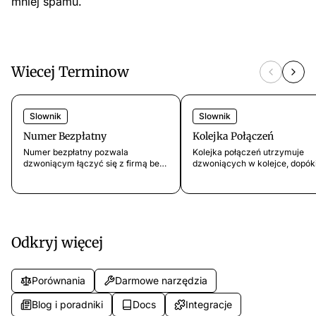
mniej spamu.
Wiecej Terminow
Slownik
Slownik
Numer Bezpłatny
Kolejka Połączeń
Numer bezpłatny pozwala
Kolejka połączeń utrzymuje
dzwoniącym łączyć się z firmą bez
dzwoniących w kolejce, dopók
opłat. Dowiedz się, jak działają
agent nie jest dostępny. Dowie
numery 800, ile kosztują i czy
się, jak działa, kiedy ją stosowa
Twoja firma go potrzebuje.
jakie są lepsze alternatywy dla
małych zespołów.
Odkryj więcej
Porównania
Darmowe narzędzia
Blog i poradniki
Docs
Integracje