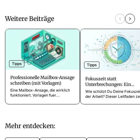
Weitere Beiträge
Tipps
Tipps
Professionelle Mailbox-Ansage
Fokuszeit statt
schreiben (mit Vorlagen)
Unterbrechungen: Ein
Leitfaden für mehr
Eine Mailbox-Ansage, die wirklich
Wie schützt Du Deine Fokuszei
Produktivität und Deep W
funktioniert. Vorlagen fuer
der Arbeit? Dieser Leitfaden ze
Arztpraxen, Kanzleien,
im Unternehmen
Dir Methoden für mehr Produkt
Friseursalons und mehr. Dazu Tipps,
und wie Du den größten Störfak
damit Anrufer dranbleiben.
das Telefon – kontrollierst.
Mehr entdecken: