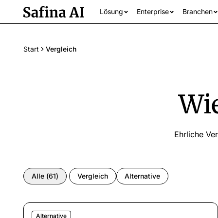
Lösung
Enterprise
Branchen
Start
Vergleich
Wie
Ehrliche Ve
Alle Branchen an
Alle
(
61
)
Vergleich
Alternative
Alternative