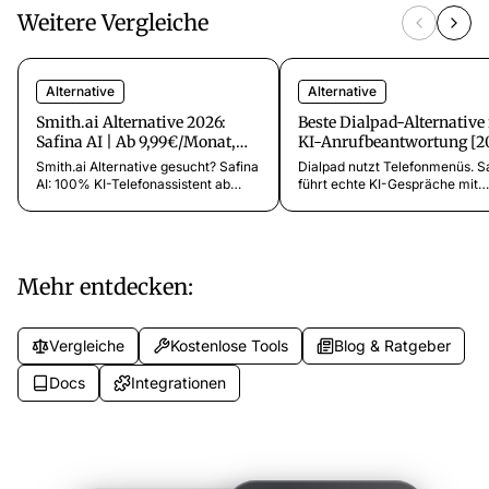
Weitere Vergleiche
Alternative
Alternative
Smith.ai Alternative 2026:
Beste Dialpad-Alternative 
Safina AI | Ab 9,99€/Monat,
KI-Anrufbeantwortung [2
KI-gestützt
Smith.ai Alternative gesucht? Safina
Dialpad nutzt Telefonmenüs. S
AI: 100% KI-Telefonassistent ab
führt echte KI-Gespräche mit
9,99€/Monat. Kein $95-
Anrufern. Ab 9,99€/Monat. Die
Mindestpreis. 5 Minuten Setup. 20+
Dialpad-Alternative für
Sprachen. DSGVO-konform.
Unternehmen, die keine
Telefonmenüs wollen.
Mehr entdecken:
Vergleiche
Kostenlose Tools
Blog & Ratgeber
Docs
Integrationen