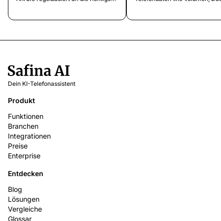
Person oder das richtige System.
und Ergebnisse. Was du messe
Routing-Typen, Strategien und
solltest, welche Tools es gibt u
Einrichtungsoptionen.
wie es deinem Unternehmen hil
Dein KI-Telefonassistent
Produkt
Funktionen
Branchen
Integrationen
Preise
Enterprise
Entdecken
Blog
Lösungen
Vergleiche
Glossar