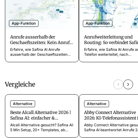
App-Funktion
App-Funktion
Anrufe ausserhalb der
Anrufweiterleitung und
Geschaeftszeiten: Kein Anruf
Routing: So verbindet Saf
mehr verpasst
Anrufe
Erfahre, wie Safina AI Anrufe
Erfahre, wie Safina AI Anrufe a
ausserhalb der Geschaeftszeiten
Telefon weiterleitet, nach
bearbeitet, verschiedene
Dringlichkeit und Zeitplan rout
Begrüßungen für Abende und
was passiert, wenn du den
Wochenenden einrichtet und
weitergeleiteten Anruf nicht
dringende Anrufe nachts eskaliert.
annimmst.
Vergleiche
Alternative
Alternative
Beste AIcall Alternative 2026 |
Abby Connect Alternative
Safina AI: einfacher &
2026: KI-Telefonassistent 
günstiger
97% weniger
AIcall Alternative gesucht? Safina AI:
Abby Connect Alternative gesu
5 Min Setup, 20+ Templates, ab
Safina AI beantwortet Anrufe 2
9,99€/Monat. Keine Konfiguration
ab 9,99€/Monat statt Abby Co