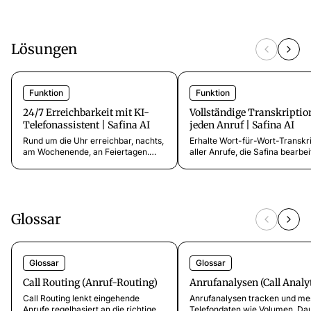
nötig. DSGVO-konform. 14 Tage
329+$/Monat. Keine Verträge. 
kostenlos testen.
testen.
Lösungen
Funktion
Funktion
24/7 Erreichbarkeit mit KI-
Vollständige Transkriptio
Telefonassistent | Safina AI
jeden Anruf | Safina AI
Rund um die Uhr erreichbar, nachts,
Erhalte Wort-für-Wort-Transkr
am Wochenende, an Feiertagen.
aller Anrufe, die Safina bearbei
Safina nimmt Anrufe an, wenn du
Gespräche nachlesen, Details
schläfst. Ab 9,99 Euro/Monat. Jetzt
überprüfen, Aufzeichnungen fü
testen.
Ab 9,99 Euro/Monat.
Glossar
Glossar
Glossar
Call Routing (Anruf-Routing)
Anrufanalysen (Call Analyt
Call Routing lenkt eingehende
Anrufanalysen tracken und me
Anrufe regelbasiert an die richtige
Telefondaten wie Volumen, Da