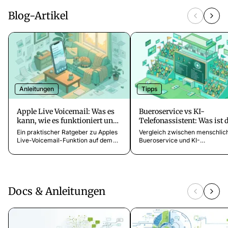
Blog-Artikel
Anleitungen
Tipps
Apple Live Voicemail: Was es
Bueroservice vs KI-
kann, wie es funktioniert und
Telefonassistent: Was ist 
wo die Grenzen liegen
Unterschied?
Ein praktischer Ratgeber zu Apples
Vergleich zwischen menschli
Live-Voicemail-Funktion auf dem
Bueroservice und KI-
iPhone. Erfahre, wie die Echtzeit-
Telefonassistent. Kosten,
Transkription funktioniert, welche
Erreichbarkeit, Sprachen und
Geräte sie unterstützen und was sie
welche Loesung besser zu de
für dein Geschäft nicht leisten kann.
Unternehmen passt.
Docs & Anleitungen