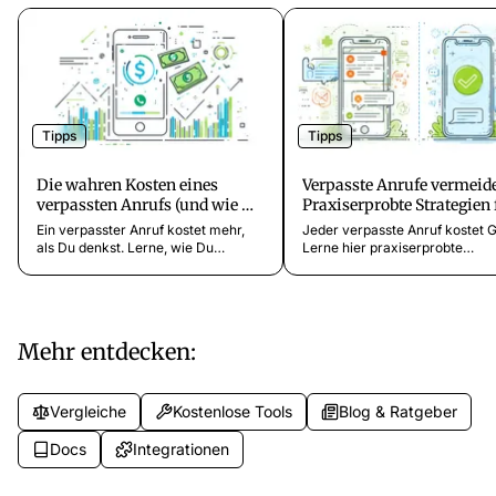
Tipps
Tipps
Die wahren Kosten eines
Verpasste Anrufe vermeid
verpassten Anrufs (und wie Du
Praxiserprobte Strategien 
sie berechnest)
Dein Unternehmen
Ein verpasster Anruf kostet mehr,
Jeder verpasste Anruf kostet G
als Du denkst. Lerne, wie Du
Lerne hier praxiserprobte
entgangene Umsätze berechnest
Strategien, wie Du verpasste A
und warum mangelnde
vermeiden und sicherstellen ka
Erreichbarkeit Dein Wachstum
dass kein Kunde mehr verlore
ausbremst – mit konkreten Daten
geht.
und Zahlen.
Mehr entdecken:
Vergleiche
Kostenlose Tools
Blog & Ratgeber
Docs
Integrationen