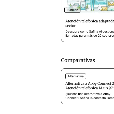
Función
Atención telefónica adaptada
sector
Descubre cómo Safina AI gestion
llamadas para más de 20 sectore
plantillas a medida, flujos de
conversación personalizados y
preguntas específicas que captur
datos correctos.
Comparativas
Alternativa
Alternativa a Abby Connect 
Atención telefónica IA un 97
mas barata
¿Buscas una alternativa a Abby
Connect? Safina IA contesta llam
24/7 desde 9,99 €/mes vs 329+ 
de Abby Connect. Sin contratos. 
gratis.