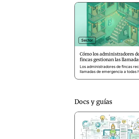
Sector
Cómo los administradores d
fincas gestionan las llamada
fuera de horario sin agotarse
Los administradores de fincas re
llamadas de emergencia a todas 
Descubra cómo clasificar las lla
de los inquilinos, proteger su tie
personal y ofrecer un buen servic
fuera de horario.
Docs y guías