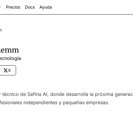
Precios
Docs
Ayuda
m
chemm
ecnología
X
 técnico de Safina AI, donde desarrolla la próxima generac
ctores
ofesionales independientes y pequeñas empresas.