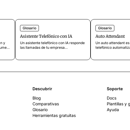
Glosario
Glosario
Asistente Telefónico con IA
Auto Attendant
an y
Un asistente telefónico con IA responde
Un auto attendant es
lumen,
las llamadas de tu empresa
telefónico automatiz
qué
automáticamente mediante
quienes llaman y les 
cómo
reconocimiento de voz y
correcto. Descubre 
procesamiento del lenguaje natural.
cuándo lo necesitas.
Descubre cómo funciona y cuándo
utilizarlo.
Descubrir
Soporte
Blog
Docs
Comparativas
Plantillas y
Glosario
Ayuda
Herramientas gratuitas