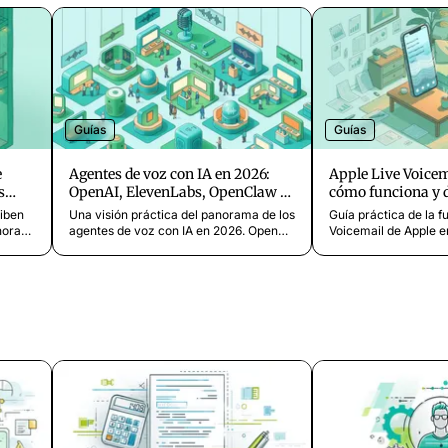
Guías
Guías
e
Agentes de voz con IA en 2026:
Apple Live Voicem
s
OpenAI, ElevenLabs, OpenClaw y
cómo funciona y 
el estado del voice AI
corto
ciben
Una visión práctica del panorama de los
Guía práctica de la f
horas.
agentes de voz con IA en 2026. OpenAI
Voicemail de Apple e
madas
voice mode, ElevenLabs, Vapi, Bland AI,
Descubra cómo funci
mpo
OpenClaw y más. Qué hacen, para
transcripción de buz
io
quién son y cómo se comparan con los
tiempo real, qué disp
asistentes telefónicos dedicados.
y qué no puede hacer