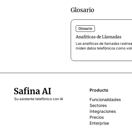
Glosario
Glosario
Analíticas de Llamadas
Las analíticas de llamadas rastre
miden datos telefónicos como vo
duración y resultados. Descubre 
medir, qué herramientas usar y 
benefician a tu negocio.
Producto
Su asistente telefónico con IA
Funcionalidades
Sectores
Integraciones
Precios
Enterprise