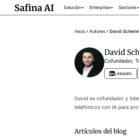
Solución
Enterprise
Sectores
Inicio
Autores
David Schem
David S
Cofundador, T
LinkedIn
David es cofundador y líder
Ver todos los se
telefónicos con IA para pr
Artículos del blog