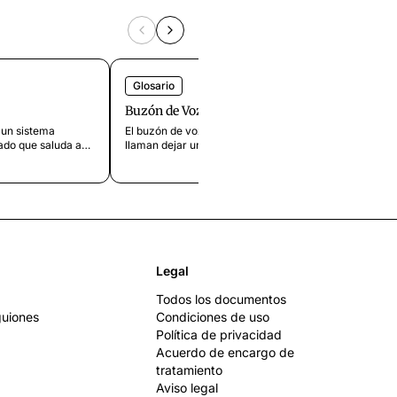
Glosario
Glosar
Buzón de Voz
Cola d
 un sistema
El buzón de voz permite a quienes
Una col
ado que saluda a
llaman dejar un mensaje grabado
persona
dirige al destino
cuando no contestas. Descubre por qué
que un a
cómo funciona y
el 80 % cuelga y qué funciona mejor
Descubr
hoy en día.
cuándo u
para eq
Legal
Todos los documentos
 guiones
Condiciones de uso
Política de privacidad
Acuerdo de encargo de
tratamiento
Aviso legal