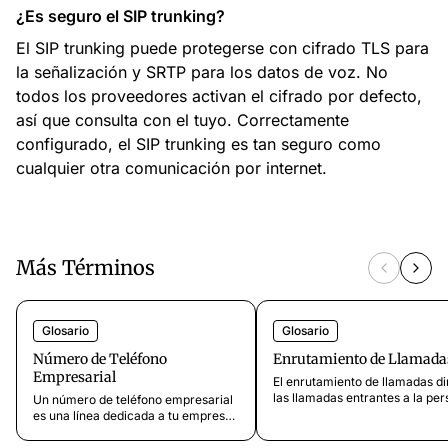
¿Es seguro el SIP trunking?
El SIP trunking puede protegerse con cifrado TLS para
la señalización y SRTP para los datos de voz. No
todos los proveedores activan el cifrado por defecto,
así que consulta con el tuyo. Correctamente
configurado, el SIP trunking es tan seguro como
cualquier otra comunicación por internet.
Más Términos
Glosario
Glosario
Número de Teléfono
Enrutamiento de Llamada
Empresarial
El enrutamiento de llamadas di
las llamadas entrantes a la pe
Un número de teléfono empresarial
o sistema correcto según regl
es una línea dedicada a tu empresa,
tú defines. Conoce los tipos de
separada de tu teléfono personal.
enrutamiento, estrategias y
Conoce las opciones de números