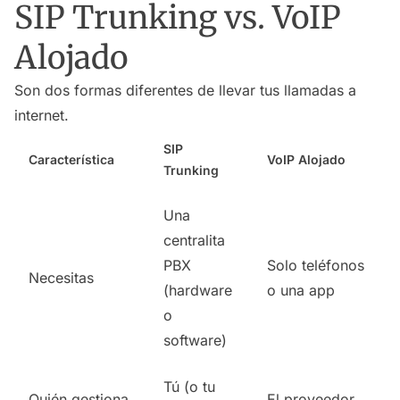
SIP Trunking vs. VoIP
Alojado
Son dos formas diferentes de llevar tus llamadas a
internet.
SIP
Característica
VoIP Alojado
Trunking
Una
centralita
PBX
Solo teléfonos
Necesitas
(hardware
o una app
o
software)
Tú (o tu
Quién gestiona
El proveedor