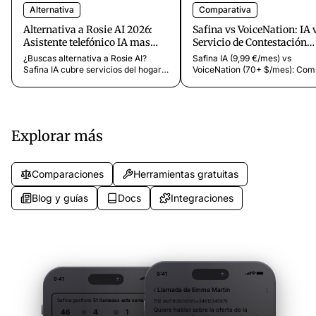
Alternativa
Comparativa
Alternativa a Rosie AI 2026:
Safina vs VoiceNation: IA 
Asistente telefónico IA mas
Servicio de Contestación
allá de servicios del hogar
Económico [2026]
¿Buscas alternativa a Rosie AI?
Safina IA (9,99 €/mes) vs
Safina IA cubre servicios del hogar y
VoiceNation (70+ $/mes): Com
mas de 40 sectores, mas de 20
asistente telefónico IA con
idiomas y conformidad RGPD.
operadores humanos. Calidad
Desde 9,99 €/mes. Prueba gratis.
consistente vs contestación 
económica.
Explorar más
Comparaciones
Herramientas gratuitas
Blog y guías
Docs
Integraciones