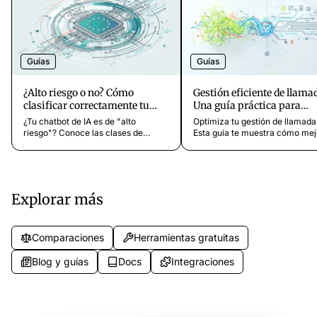
Guías
Guías
¿Alto riesgo o no? Cómo
Gestión eficiente de llama
clasificar correctamente tu
Una guía práctica para
servicio de atención al cliente
empresas
¿Tu chatbot de IA es de "alto
Optimiza tu gestión de llamada
basado en IA
riesgo"? Conoce las clases de
Esta guía te muestra cómo mej
riesgo del AI Act y cómo clasificar
la disponibilidad para el client
correctamente tu servicio de
estrategias y software, y cómo
atención al cliente con IA para evitar
hacer tus procesos más eficien
cargas innecesarias.
Explorar más
Comparaciones
Herramientas gratuitas
Blog y guías
Docs
Integraciones