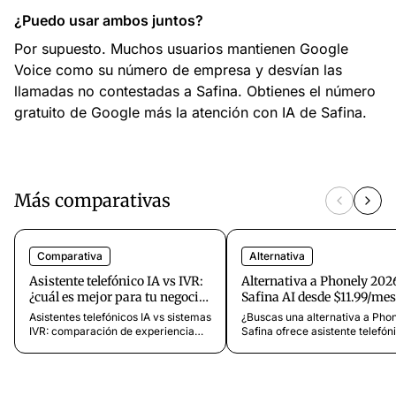
¿Puedo usar ambos juntos?
Por supuesto. Muchos usuarios mantienen Google
Voice como su número de empresa y desvían las
llamadas no contestadas a Safina. Obtienes el número
gratuito de Google más la atención con IA de Safina.
Más comparativas
Comparativa
Alternativa
Asistente telefónico IA vs IVR:
Alternativa a Phonely 202
¿cuál es mejor para tu negocio
Safina AI desde $11.99/mes
en 2026?
Asistentes telefónicos IA vs sistemas
¿Buscas una alternativa a Pho
IVR: comparación de experiencia
Safina ofrece asistente telefón
del llamante, costes, configuración y
con IA desde $11.99/mes con 
resultados. Descubre por qué las
20 idiomas y alojamiento en la
empresas abandonan los menús de
Cumple con el RGPD. Prueba gr
pulsar teclas por la IA.