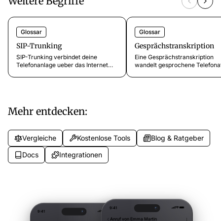
Weitere Begriffe
Glossar
Glossar
SIP-Trunking
Gesprächstranskription
SIP-Trunking verbindet deine
Eine Gesprächstranskription
Telefonanlage ueber das Internet
wandelt gesprochene Telefona
statt klassischer Telefonleitungen.
per Spracherkennung in
So funktioniert es, was es kostet und
geschriebenen Text um. So
wie du es einrichtest.
funktioniert es, und darauf mü
Sie achten.
Mehr entdecken:
Vergleiche
Kostenlose Tools
Blog & Ratgeber
Docs
Integrationen