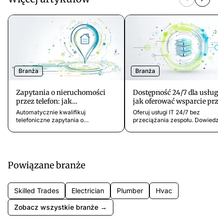
Branża
Branża
Zapytania o nieruchomości
Dostępność 24/7 dla usług
przez telefon: jak
jak oferować wsparcie pr
automatycznie kwalifikować
całą dobę
Automatycznie kwalifikuj
Oferuj usługi IT 24/7 bez
leady
telefoniczne zapytania o
przeciążania zespołu. Dowiedz
nieruchomości i oszczędzaj cenny
jak za pomocą asystenta AI
czas. Dowiedz się, jak filtrować
zrealizować ekonomiczną
nieodpowiednie zapytania i skupić
dostępność całodobową.
się na najlepszych leadach.
Powiązane branże
Skilled Trades
Electrician
Plumber
Hvac
Zobacz wszystkie branże →