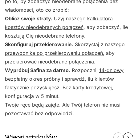
po to, by zobaczyć nieodebrane połączenia bez
wiadomości, oto co zrobić:
Oblicz swoje straty.
Użyj naszego
kalkulatora
kosztów nieodebranych połączeń
, aby zobaczyć, ile
kosztują Cię nieodebrane telefony.
Skonfiguruj przekierowanie.
Skorzystaj z naszego
przewodnika po przekierowaniu połączeń
, aby
przekierować nieodebrane połączenia.
Wypróbuj Safina za darmo.
Rozpocznij
14-dniowy
bezpłatny okres próbny
i sprawdź, ilu klientów
faktycznie pozyskujesz. Bez karty kredytowej,
konfiguracja w 5 minut.
Twoje ręce będą zajęte. Ale Twój telefon nie musi
pozostawać bez odpowiedzi.
Więcej artykułów