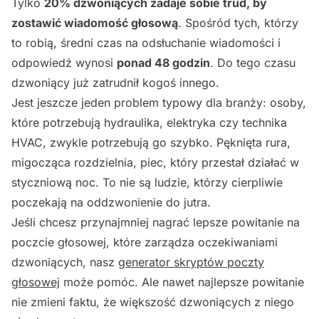
Tylko
20% dzwoniących zadaje sobie trud, by
zostawić wiadomość głosową
. Spośród tych, którzy
to robią, średni czas na odsłuchanie wiadomości i
odpowiedź wynosi
ponad 48 godzin
. Do tego czasu
dzwoniący już zatrudnił kogoś innego.
Jest jeszcze jeden problem typowy dla branży: osoby,
które potrzebują hydraulika, elektryka czy technika
HVAC, zwykle potrzebują go szybko. Pęknięta rura,
migocząca rozdzielnia, piec, który przestał działać w
styczniową noc. To nie są ludzie, którzy cierpliwie
poczekają na oddzwonienie do jutra.
Jeśli chcesz przynajmniej nagrać lepsze powitanie na
poczcie głosowej, które zarządza oczekiwaniami
dzwoniących, nasz
generator skryptów poczty
głosowej
może pomóc. Ale nawet najlepsze powitanie
nie zmieni faktu, że większość dzwoniących z niego