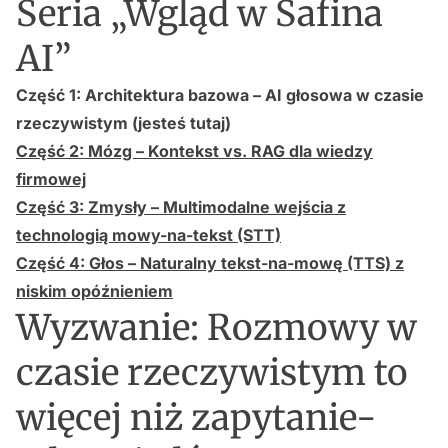
Seria „Wgląd w Safina
AI”
Część 1: Architektura bazowa – AI głosowa w czasie
rzeczywistym (jesteś tutaj)
Część 2: Mózg – Kontekst vs. RAG dla wiedzy
firmowej
Część 3: Zmysły – Multimodalne wejścia z
technologią mowy-na-tekst (STT)
Część 4: Głos – Naturalny tekst-na-mowę (TTS) z
niskim opóźnieniem
Wyzwanie: Rozmowy w
czasie rzeczywistym to
więcej niż zapytanie-