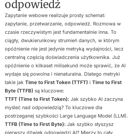
odpowiedź
Zapytanie webowe realizuje prosty schemat:
zapytanie, przetwarzanie, odpowiedź. Rozmowa w
czasie rzeczywistym jest fundamentalnie inna. To
ciągły, dwukierunkowy strumień danych, w którym
opóźnienie nie jest jedynie metryką wydajności, lecz
centralną częścią doświadczenia użytkownika. Już
opóźnienie o kilkaset milisekund może sprawić, że AI
wydaje się powolna i nienaturalna. Dlatego metryki
takie jak
Time to First Token (TTFT)
i
Time to First
Byte (TTFB)
są kluczowe:
TTFT (Time to First Token):
Jak szybko AI zaczyna
myśleć
nad odpowiedzią? To kluczowe dla
postrzeganej szybkości Large Language Model (LLM).
TTFB (Time to First Byte):
Jak szybko słyszysz
pierwszy dźwięk
odpowiedzi AI? Mierzy to cały