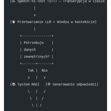
[📝 Speech-to-Text (STT) – Transkrypcja w czasie rz
            |
            v
[🧠 Przetwarzanie LLM + Wiedza w kontekście]
            |
     +---------------+
     | Potrzebuje    |
     | danych        |
     | zewnętrznych? |
     +-------+-------+
         Tak |  Nie
         v   |   v
[📚 System RAG]   [💬 Generowanie odpowiedzi]
         \   |   /
          \  |  /
           \ | /