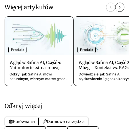
Więcej artykułów
Produkt
Produkt
Wgląd w Safina AI, Część 4:
Wgląd w Safina AI, Część 2
Naturalny tekst-na-mowę
Mózg – Kontekst vs. RAG 
(TTS) z niskim opóźnieniem
wiedzy firmowej
Odkryj, jak Safina AI mówi
Dowiedz się, jak Safina AI
naturalnym, wiernym marce głosem
błyskawicznie i głęboko korzys
w czasie rzeczywistym – dzięki
wiedzy firmowej dzięki pamięc
TTS z niskim opóźnieniem,
kontekstowej i RAG – dla
klonowaniu głosu i ekspresyjnej
precyzyjnych, naturalnych r
mowie.
w czasie rzeczywistym.
Odkryj więcej
Porównania
Darmowe narzędzia