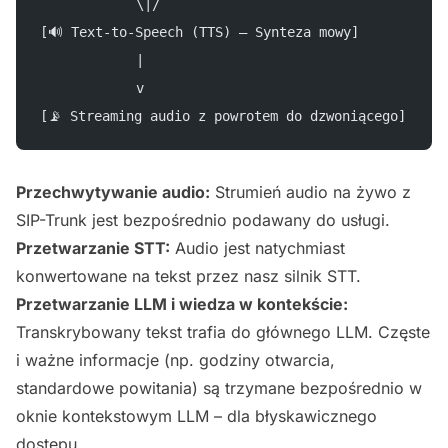
            \|/
[🔊 Text-to-Speech (TTS) – Synteza mowy]
            |
            v
[📡 Streaming audio z powrotem do dzwoniącego]
Przechwytywanie audio:
Strumień audio na żywo z
SIP-Trunk jest bezpośrednio podawany do usługi.
Przetwarzanie STT:
Audio jest natychmiast
konwertowane na tekst przez nasz silnik STT.
Przetwarzanie LLM i wiedza w kontekście:
Transkrybowany tekst trafia do głównego LLM. Częste
i ważne informacje (np. godziny otwarcia,
standardowe powitania) są trzymane bezpośrednio w
oknie kontekstowym LLM – dla błyskawicznego
dostępu.