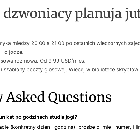
 dzwoniacy planuja ju
yka miedzy 20:00 a 21:00 po ostatnich wieczornych zajeci
i o jodze.
losowa rozmowa. Od 9,99 USD/mies.
i
szablony poczty glosowej
. Wiecej w
bibliotece skryptow
.
y Asked Questions
nikat po godzinach studia jogi?
cie (konkretny dzien i godzina), prosbe o imie i numer, i li