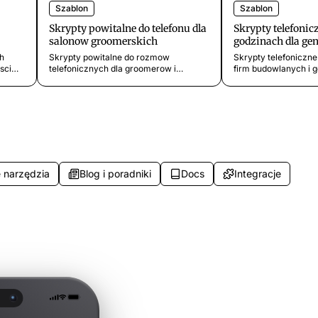
Szablon
Szablon
Skrypty powitalne do telefonu dla
Skrypty telefonic
salonow groomerskich
godzinach dla ge
wykonawcow
ch
Skrypty powitalne do rozmow
Skrypty telefoniczne
sci
telefonicznych dla groomerow i
firm budowlanych i 
salonow dla zwierzat. Szablony na
wykonawcow. Obslu
ch
nowych klientow, zapytania o rasy,
zgloszen z budowy, p
niespokojne psy i dostepnosc bez
koordynacji podwyk
rezerwacji.
o nowe projekty.
 narzędzia
Blog i poradniki
Docs
Integracje