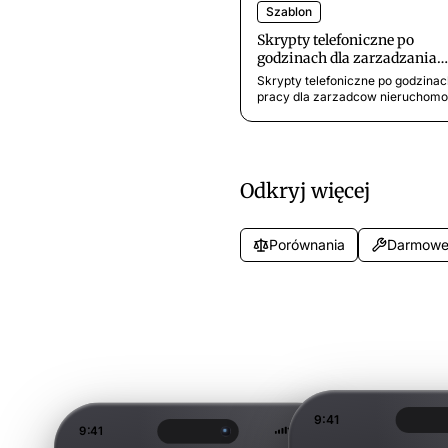
Szablon
Skrypty telefoniczne po
godzinach dla zarzadzania
nieruchomosciami
Skrypty telefoniczne po godzina
mieszkalnymi
pracy dla zarzadcow nieruchomo
mieszkalnych. Obsluga nocnych
zablokowanych drzwi, awaryjny
napraw, weekendowych pytan o
wynajem i zapytan o opoznione
platnosci czynszu.
Odkryj więcej
Porównania
Darmowe
9:41
9:41