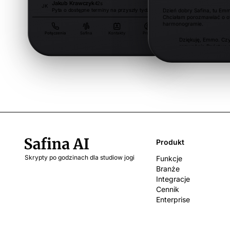
Jakub Krawczyk
42s
12 gru
JK
Pyta o dostępne terminy na przyszły tydzień.
Dzień dobry Safina, tu Emm
Chciałam porozmawiać o of
harmonogramie.
Lena Bąk
68s
12 gru
LB
Ma pytania dotyczące faktury i prosi o wyjaśnienie.
Połączenia
Safina
Kontakty
Profil
Dziękuję, Emmo. Cz
rozważają Państwo g
czy Pro?
Dokładnie. Potrzebujemy pak
chcielibyśmy wystartować
miesiącu, jeśli onboarding
pierwszym tygodniu.
Produkt
Skrypty po godzinach dla studiow jogi
Funkcje
Branże
Integracje
Cennik
Enterprise