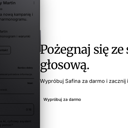
y Martin
89
a nową kampanię i
 harmonogramu.
artin
rmonogram i warunki
Pożegnaj się ze
ontakt
głosową.
Bardzo dobry
ekazał potrzebne informacje.
Wypróbuj Safina za darmo i zacznij 
Niski
wiedź.
Wypróbuj za darmo
0:16
na AI, cyfrowy asystent
gę pomóc?