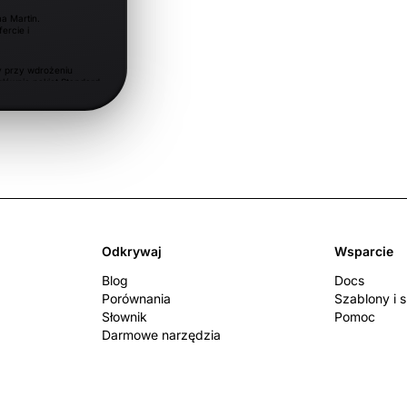
a Martin.
ercie i
y przy wdrożeniu
łównie pakiet Standard
ietu Pro i
 w przyszłym
 będzie możliwy w
Odkrywaj
Wsparcie
Blog
Docs
Porównania
Szablony i 
Słownik
Pomoc
Darmowe narzędzia