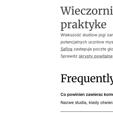
Wieczorni
praktyke
Wiekszość studiow jogi zam
potencjalnych uczniow mysl
Safina
zastepuje poczte g
Sprawdz
skrypty powitalne
Frequentl
Co powinien zawierac komu
Nazwe studia, kiedy otwiera