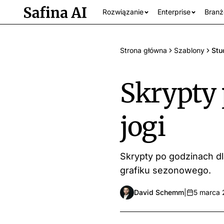
Rozwiązanie
Enterprise
Branż
Strona główna
Szablony
Stu
Skrypty 
jogi
Skrypty po godzinach dl
Wszystkie br
grafiku sezonowego.
David Schemm
|
5 marca