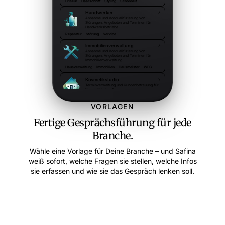
Friseur
Haarschnitt
Styling
Schönheit
Handwerker
Annahme und Vorqualifizierung von
Störungen, Angeboten und Terminen für
Handwerksbetriebe.
Reparatur
Störung
Service
Immobilienverwaltung
Annahme und Vorqualifizierung von
Störungen, Angeboten und Terminen für
Immobilienverwaltung.
Hausverwaltung
Immobilien
Hausmeister
WEG
Kosmetikstudio
Terminverwaltung und Kundenbetreuung für
Kosmetikbehandlungen.
Hautpflege
Gesichtsbehandlung
Körperpflege
VORLAGEN
Fertige Gesprächsführung für jede
Branche.
Wähle eine Vorlage für Deine Branche – und Safina
weiß sofort, welche Fragen sie stellen, welche Infos
sie erfassen und wie sie das Gespräch lenken soll.