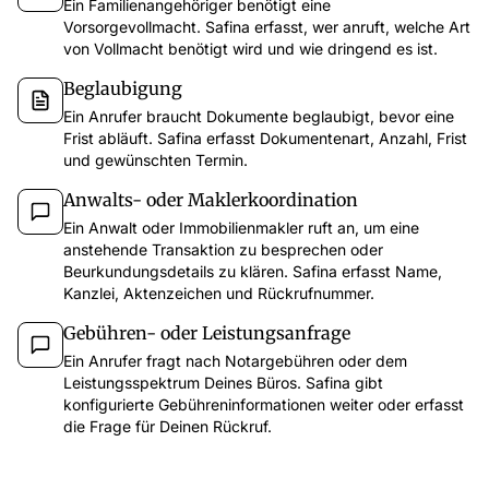
Ein Familienangehöriger benötigt eine
Vorsorgevollmacht. Safina erfasst, wer anruft, welche Art
von Vollmacht benötigt wird und wie dringend es ist.
Beglaubigung
Ein Anrufer braucht Dokumente beglaubigt, bevor eine
Frist abläuft. Safina erfasst Dokumentenart, Anzahl, Frist
und gewünschten Termin.
Anwalts- oder Maklerkoordination
app.safina.ai
Ein Anwalt oder Immobilienmakler ruft an, um eine
anstehende Transaktion zu besprechen oder
Safina führte diese Woche 51 Telefonate
Beurkundungsdetails zu klären. Safina erfasst Name,
Anruf v
47
3
1
Kanzlei, Aktenzeichen und Rückrufnummer.
12. Dez
11
Vertrauensvoll
Verdächtig
Gefährlich
Gebühren- oder Leistungsanfrage
Besprechung
Ein Anrufer fragt nach Notargebühren oder dem
Letzte 7 Tage
Filter
Wichtigste Pu
Leistungsspektrum Deines Büros. Safina gibt
Rückruf an 
konfigurierte Gebühreninformationen weiter oder erfasst
Emma Martin
67s
15:30
EM
Besprechung
Möchte das Angebot für die neue Kampagne besprechen und hat Fragen zum Zeitplan.
die Frage für Deinen Rückruf.
Zurückru
Laura Wagner
54s
14:45
LS
Fragt nach dem Status der Bestellung und wann die Lieferung kommt.