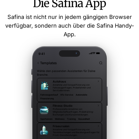
Die Safina App
Safina ist nicht nur in jedem gängigen Browser
verfügbar, sondern auch über die Safina Handy-
App.
9:41
Templates
Wähle den passenden Assistenten für Deine
Branche.
Autohaus
Annahme und Vorqualifizierung von
Fahrzeuganfragen, Probefahrten und
Serviceterminen.
Fahrzeugverkauf
Kfz-Service
Automobile
Finanzierung
Fitness-Studio
Professionelle Annahme von
Mitgliedschaftsanfragen, Probetraining-
Buchungen und Kursanmeldungen.
Sportverein
Wellness
Training
Gesundheit
Friseursalon
Annahme und Vorqualifizierung von
Terminbuchungen und Beratungsanfragen für
Frisör-Dienstleistungen.