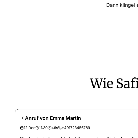
Dann klingel 
Wie Safi
Anruf von Emma Martin
12 Dec
11:30
46s
+491723456789