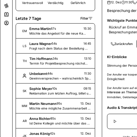
12. Dez
11:30
Vertrauensvoll
Verdächtig
Gefährlich
Besprechung der 
Letzte 7 Tage
Filter
Wichtigste Punkt
Rückruf an Emma
Emma Martin
67s
15:30
EM
Besprechungste
Möchte das Angebot für die neue Kampagne besprechen und hat Fragen zum Zeitplan.
Laura Wagner
54s
14:45
Zurückrufen
LS
Fragt nach dem Status der Bestellung und wann die Lieferung kommt.
KI-Einblicke
Tim Hoffmann
34s
13:10
TH
Termin für Projektbesprechung nächste Woche vereinbaren.
Stimmung der Perso
Unbekannt
44s
11:30
Der Anrufer war koopera
Gewinnversprechen – wahrscheinlich Spam.
Dringlichkeit
Der Anrufer kann auf 
Sophie Meyer
10s
09:15
SK
Interesse an Theme
Reklamation zum letzten Auftrag, bittet um Rückruf.
Immobilien, Geldanlage
Martin Neumann
95s
13. Dez
MM
Audio & Transkript
Möchte eine mögliche Zusammenarbeit besprechen.
Anna Richter
85s
13. Dez
AR
Ist Deine Kollegin und möchte über das Projekt sprechen.
Jonas König
42s
12. Dez
JK