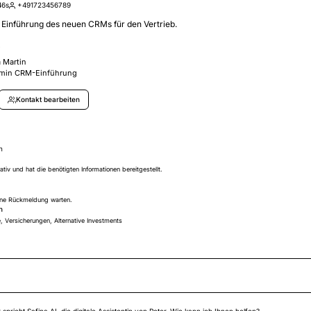
46s
+491723456789
Einführung des neuen CRMs für den Vertrieb.
e
 Martin
rmin CRM-Einführung
Kontakt bearbeiten
n
tiv und hat die benötigten Informationen bereitgestellt.
eine Rückmeldung warten.
n
, Versicherungen, Alternative Investments