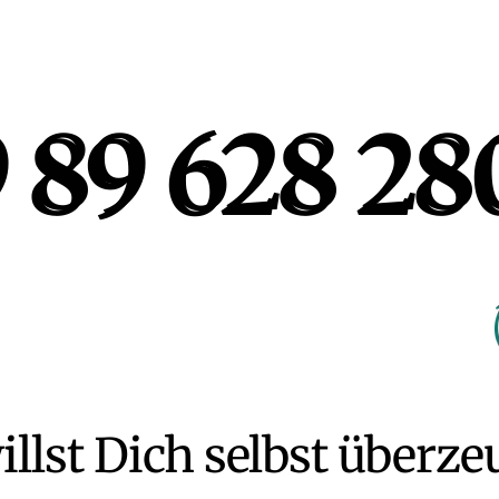
 89 628 28
 89 628 28
llst Dich selbst überz