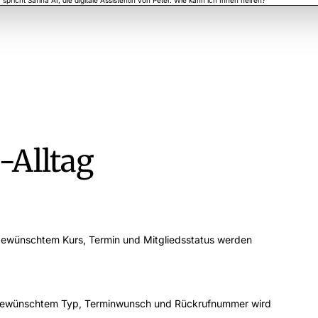
r spricht Safina AI, die digitale Assistentin von Peter. Wie kann ich Ihnen helfen?
r ist Emma Martin. Ich wollte mit Peter über die Einführung des neuen CRMs sprechen.
ma. Passt Ihnen nächsten Dienstag um 10:00 Uhr für ein kurzes Einführungsgespräch mit Pet
Uhr passt sehr gut. Bitte schicken Sie mir die Einladung mit einer kurzen Agenda.
ich plane den Termin ein und sende Ihnen gleich die Kalendereinladung. Einen schönen Tag n
-Alltag
ewünschtem Kurs, Termin und Mitgliedsstatus werden
gewünschtem Typ, Terminwunsch und Rückrufnummer wird