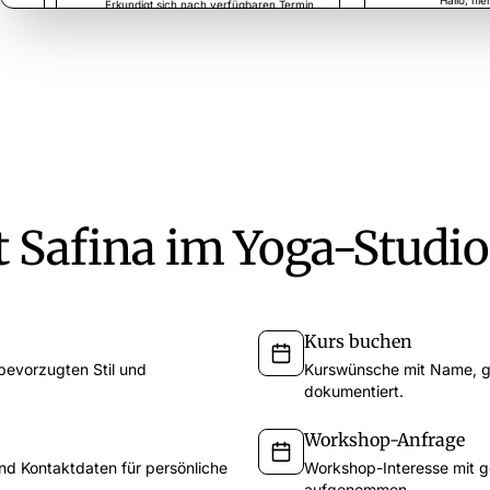
Hallo, hie
Erkundigt sich nach verfügbaren Terminen nächste Woche.
Lina Berg
68s
12. Dez
Hallo Safina, hie
LB
Hat Fragen zur Rechnung und bittet um Klärung.
Danke, Em
Dienstag um 10:00 
Perfekt, 
ft Safina im Yoga-Studio
Kurs buchen
bevorzugten Stil und
Kurswünsche mit Name, g
dokumentiert.
Workshop-Anfrage
und Kontaktdaten für persönliche
Workshop-Interesse mit 
aufgenommen.