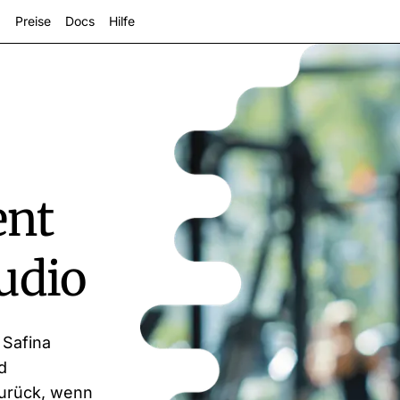
Preise
Docs
Hilfe
ent
udio
zeigen
 Safina
d
zurück, wenn