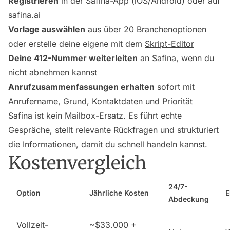
Registrieren
in der Safina-App (iOS/Android) oder auf
safina.ai
Vorlage auswählen
aus über 20 Branchenoptionen
oder erstelle deine eigene mit dem
Skript-Editor
Deine 412-Nummer weiterleiten
an Safina, wenn du
nicht abnehmen kannst
Anrufzusammenfassungen erhalten
sofort mit
Anrufername, Grund, Kontaktdaten und Priorität
Safina ist kein Mailbox-Ersatz. Es führt echte
Gespräche, stellt relevante Rückfragen und strukturiert
die Informationen, damit du schnell handeln kannst.
Kostenvergleich
24/7-
Option
Jährliche Kosten
E
Abdeckung
Vollzeit-
~$33.000 +