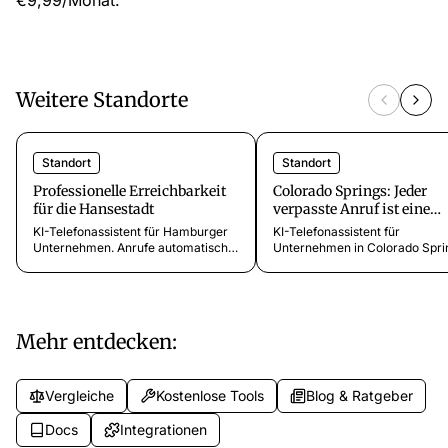
€9,99/Monat.
Weitere Standorte
Standort
Standort
Professionelle Erreichbarkeit
Colorado Springs: Jeder
für die Hansestadt
verpasste Anruf ist eine
verpasste Chance
KI-Telefonassistent für Hamburger
KI-Telefonassistent für
Unternehmen. Anrufe automatisch
Unternehmen in Colorado Spri
annehmen, Kundenanfragen
Safina nimmt Anrufe rund um d
erfassen, 24/7 erreichbar. In 5
Uhr an, erfasst
Minuten startklar.
Anruferinformationen und send
sofortige Zusammenfassungen
9,99€/Monat.
Mehr entdecken:
Vergleiche
Kostenlose Tools
Blog & Ratgeber
Docs
Integrationen