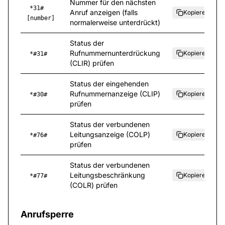
Nummer für den nächsten
*31#
Anruf anzeigen (falls
Kopieren
[number]
normalerweise unterdrückt)
Status der
Rufnummernunterdrückung
Kopieren
*#31#
(CLIR) prüfen
Status der eingehenden
Rufnummernanzeige (CLIP)
Kopieren
*#30#
prüfen
Status der verbundenen
Leitungsanzeige (COLP)
Kopieren
*#76#
prüfen
Status der verbundenen
Leitungsbeschränkung
Kopieren
*#77#
(COLR) prüfen
Anrufsperre