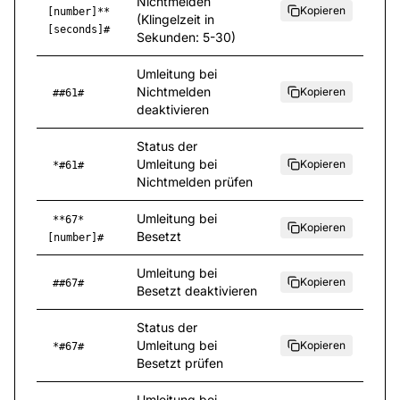
Nichtmelden
Kopieren
[number]**
(Klingelzeit in
[seconds]#
Sekunden: 5-30)
Umleitung bei
Nichtmelden
Kopieren
##61#
deaktivieren
Status der
Umleitung bei
Kopieren
*#61#
Nichtmelden prüfen
Umleitung bei
**67*
Kopieren
Besetzt
[number]#
Umleitung bei
Kopieren
##67#
Besetzt deaktivieren
Status der
Umleitung bei
Kopieren
*#67#
Besetzt prüfen
Umleitung bei