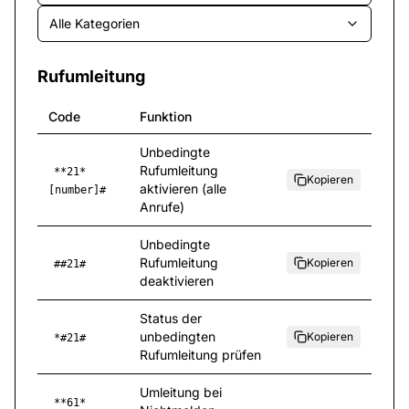
Alle Kategorien
Rufumleitung
Code
Funktion
Unbedingte
Rufumleitung
**21*
Kopieren
aktivieren (alle
[number]#
Anrufe)
Unbedingte
Rufumleitung
Kopieren
##21#
deaktivieren
Status der
unbedingten
Kopieren
*#21#
Rufumleitung prüfen
Umleitung bei
**61*