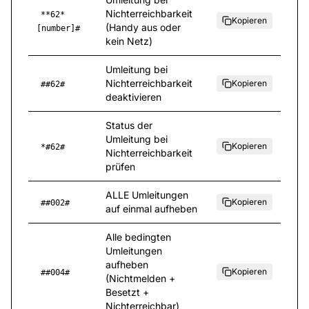
Nichterreichbarkeit
**62*
Kopieren
(Handy aus oder
[number]#
kein Netz)
Umleitung bei
Nichterreichbarkeit
Kopieren
##62#
deaktivieren
Status der
Umleitung bei
Kopieren
*#62#
Nichterreichbarkeit
prüfen
ALLE Umleitungen
Kopieren
##002#
auf einmal aufheben
Alle bedingten
Umleitungen
aufheben
Kopieren
##004#
(Nichtmelden +
Besetzt +
Nichterreichbar)