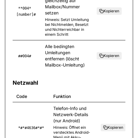
gleichzeitig auf
Mailbox/Nummer
**004*
Kopieren
setzen
[number]#
Hinweis
:
Setzt Umleitung
bei Nichtmelden, Besetzt
und Nichterreichbar in
einem Schritt
Alle bedingten
Umleitungen
Kopieren
##004#
entfernen (löscht
Mailbox-Umleitung)
Netzwahl
Code
Funktion
Telefon-Info und
Netzwerk-Details
(nur Android)
Hinweis
:
Öffnet ein
Kopieren
*#*#4636#*#*
verstecktes Android-
Menü mit Akku-,