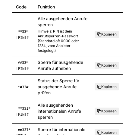
Code
Funktion
Alle ausgehenden Anrufe
sperren
Hinweis
:
PIN ist dein
**33*
Kopieren
Anrufsperren-Passwort
[PIN]#
(Standard oft 0000 oder
1234, vom Anbieter
festgelegt)
Sperre für ausgehende
##33*
Kopieren
Anrufe aufheben
[PIN]#
Status der Sperre für
ausgehende Anrufe
Kopieren
*#33#
prüfen
Alle ausgehenden
**331*
internationalen Anrufe
Kopieren
[PIN]#
sperren
Sperre für internationale
##331*
Kopieren