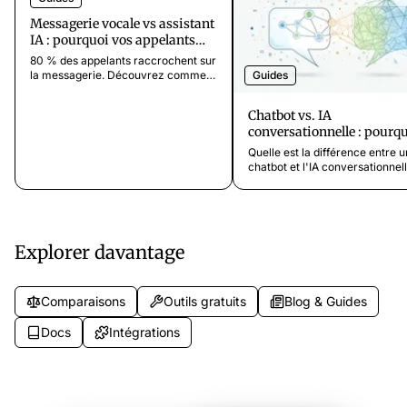
Messagerie vocale vs assistant
IA : pourquoi vos appelants
préfèrent l'IA
80 % des appelants raccrochent sur
Guides
la messagerie. Découvrez comment
un assistant IA capture 7 fois plus
d'informations grâce à une vraie
Chatbot vs. IA
conversation téléphonique.
conversationnelle : pourqu
différence est décisive pou
Quelle est la différence entre u
service client
chatbot et l'IA conversationnell
Découvre pourquoi cette distin
est cruciale pour la qualité de 
service client.
Explorer davantage
Comparaisons
Outils gratuits
Blog & Guides
Docs
Intégrations