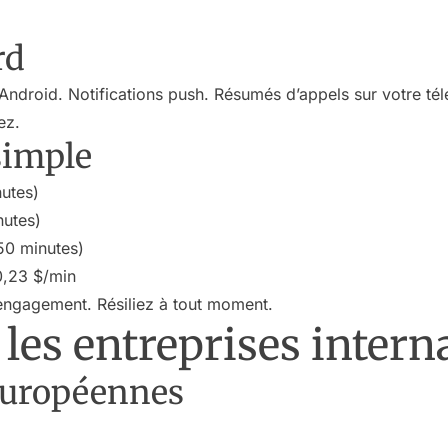
rd
 Android. Notifications push. Résumés d’appels sur votre té
ez.
simple
nutes)
nutes)
50 minutes)
0,23 $/min
’engagement. Résiliez à tout moment.
 les entreprises intern
européennes