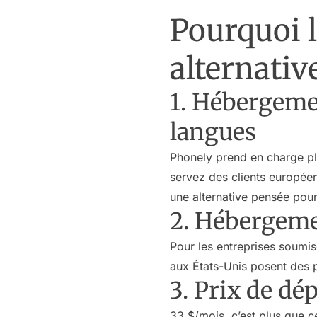
Pourquoi l
alternativ
1. Hébergeme
langues
Phonely prend en charge plu
servez des clients europée
une alternative pensée pour
2. Hébergeme
Pour les entreprises soumi
aux États-Unis posent des 
3. Prix de dé
33 $/mois, c’est plus que ce