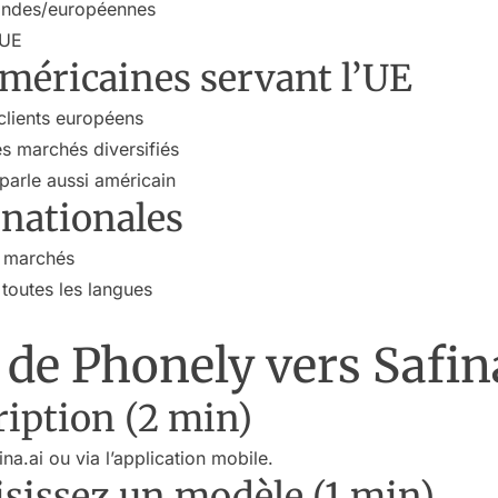
andes/européennes
 UE
américaines servant l’UE
clients européens
s marchés diversifiés
parle aussi américain
rnationales
s marchés
toutes les langues
 de Phonely vers Safin
cription (2 min)
na.ai ou via l’application mobile.
isissez un modèle (1 min)