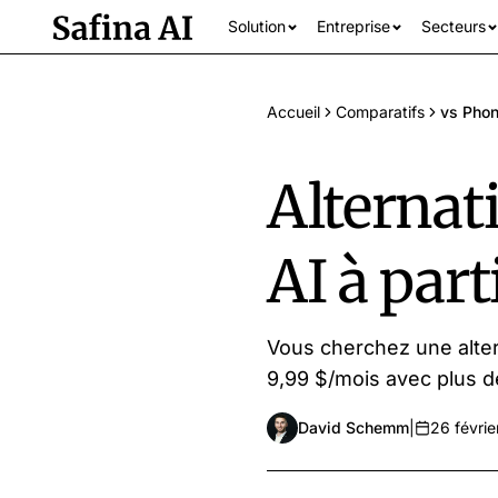
Solution
Entreprise
Secteurs
Accueil
Comparatifs
vs Phon
Alternat
AI à part
Tous les secteur
Vous cherchez une alter
9,99 $/mois avec plus d
David Schemm
|
26 févri