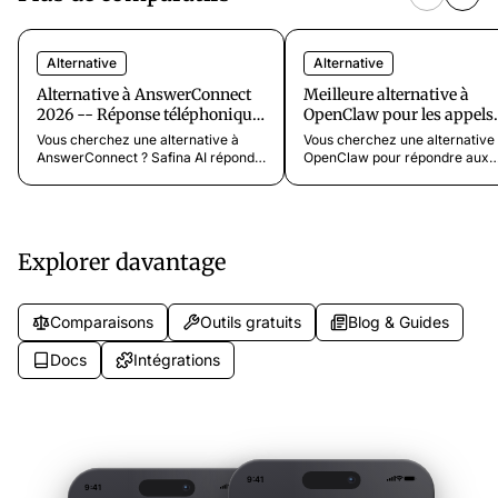
Alternative
Alternative
Alternative à AnswerConnect
Meilleure alternative à
2026 -- Réponse téléphonique
OpenClaw pour les appels
IA pour 97 % de moins
professionnels [2026]
Vous cherchez une alternative à
Vous cherchez une alternative
AnswerConnect ? Safina AI répond à
OpenClaw pour répondre aux
vos appels 24h/24 à partir de 9,99
appels professionnels ? Safina 
$/mois contre 325+ $/mois chez
un assistant téléphonique IA pr
AnswerConnect. Sans engagement.
l'emploi. Sans auto-hébergeme
Essai gratuit.
sans code. Opérationnel en 5
minutes à partir de 9,99 $/mois
Explorer davantage
Comparaisons
Outils gratuits
Blog & Guides
Docs
Intégrations