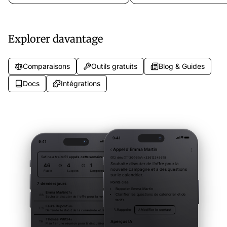
conformite RGPD a partir de 9,99
24h/24, opérationnel en 5 minu
€/mois. Sans contrat. Essai gratuit.
Essai gratuit de 14 jours.
Explorer davantage
Comparaisons
Outils gratuits
Blog & Guides
Docs
Intégrations