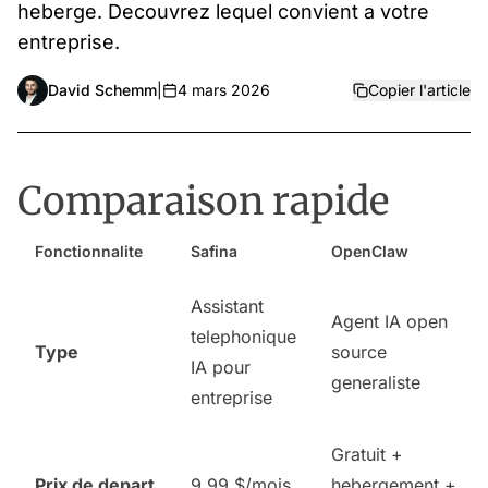
heberge. Decouvrez lequel convient a votre
entreprise.
David Schemm
|
4 mars 2026
Copier l'article
Comparaison rapide
Fonctionnalite
Safina
OpenClaw
Assistant
Agent IA open
telephonique
Type
source
IA pour
generaliste
entreprise
Gratuit +
Prix de depart
9,99 $/mois
hebergement +