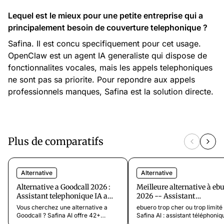
Lequel est le mieux pour une petite entreprise qui a
principalement besoin de couverture telephonique ?
Safina. Il est concu specifiquement pour cet usage.
OpenClaw est un agent IA generaliste qui dispose de
fonctionnalites vocales, mais les appels telephoniques
ne sont pas sa priorite. Pour repondre aux appels
professionnels manques, Safina est la solution directe.
Plus de comparatifs
Alternative
Alternative
Alternative a Goodcall 2026 :
Meilleure alternative à eb
Assistant telephonique IA a
2026 -- Assistant
partir de 9,99 €/mois
téléphonique IA
Vous cherchez une alternative a
ebuero trop cher ou trop limité
Goodcall ? Safina AI offre 42+
Safina AI : assistant téléphoniq
modeles sectoriels, 20+ langues et
à partir de 9,99 $/mois, disponi