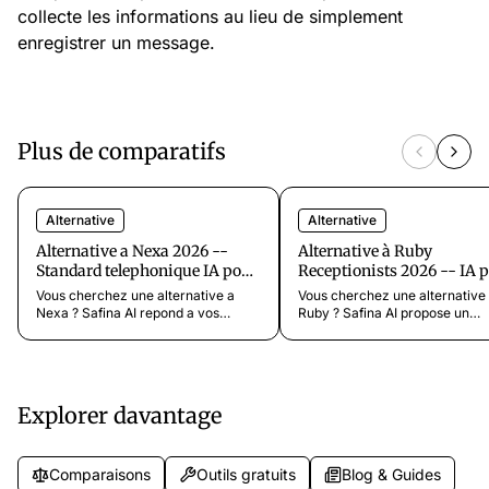
collecte les informations au lieu de simplement
enregistrer un message.
Plus de comparatifs
Alternative
Alternative
Alternative a Nexa 2026 --
Alternative à Ruby
Standard telephonique IA pour
Receptionists 2026 -- IA 
95 % moins cher
97 % moins cher
Vous cherchez une alternative a
Vous cherchez une alternative
Nexa ? Safina AI repond a vos
Ruby ? Safina AI propose un
appels 24h/24 a partir de 9,99
standard téléphonique 24h/24 
€/mois contre 200-500+ €/mois
partir de 9,99 $/mois, 97 % mo
chez Nexa. Sans contrat. Mise en
cher que le tarif de départ de 
place en 5 min. Essai gratuit.
199 $. Essai gratuit.
Explorer davantage
Comparaisons
Outils gratuits
Blog & Guides