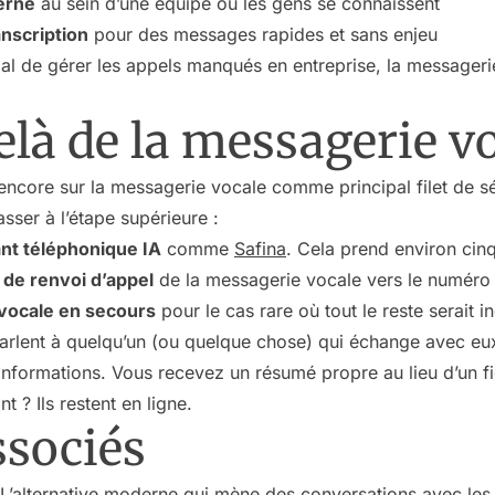
erne
au sein d’une équipe où les gens se connaissent
nscription
pour des messages rapides et sans enjeu
 de gérer les appels manqués en entreprise, la messagerie 
elà de la messagerie v
encore sur la messagerie vocale comme principal filet de sé
ser à l’étape supérieure :
ant téléphonique IA
comme
Safina
. Cela prend environ cin
 de renvoi d’appel
de la messagerie vocale vers le numéro d
vocale en secours
pour le cas rare où tout le reste serait i
 parlent à quelqu’un (ou quelque chose) qui échange avec e
 informations. Vous recevez un résumé propre au lieu d’un fi
 ? Ils restent en ligne.
sociés
 L’alternative moderne qui mène des conversations avec les