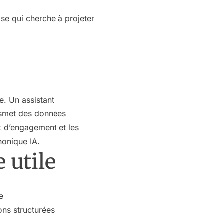
se qui cherche à projeter
e. Un assistant
ansmet des données
ux d’engagement et les
honique IA
.
 utile
e
ons structurées