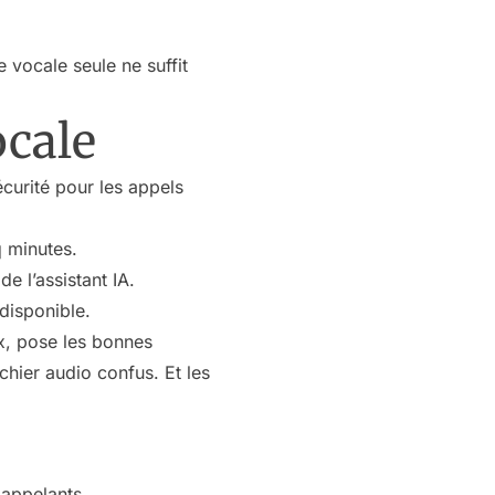
vocale seule ne suffit
ocale
curité pour les appels
q minutes.
e l’assistant IA.
ndisponible.
ux, pose les bonnes
chier audio confus. Et les
 appelants