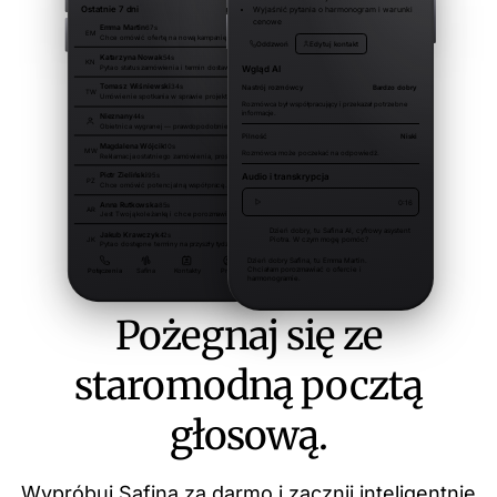
Pożegnaj się ze
staromodną pocztą
głosową.
Wypróbuj Safina za darmo i zacznij inteligentnie