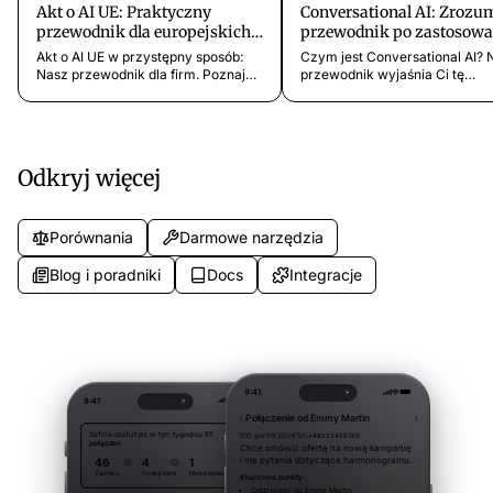
Akt o AI UE: Praktyczny
Conversational AI: Zrozu
przewodnik dla europejskich
przewodnik po zastosow
firm
w firmie
Akt o AI UE w przystępny sposób:
Czym jest Conversational AI? 
Nasz przewodnik dla firm. Poznaj
przewodnik wyjaśnia Ci tę
nowe obowiązki, klasy ryzyka i
technologię, korzyści dla firm 
szanse wynikające z
ważne aspekty jak bezpiecze
rozporządzenia UE dotyczącego AI.
i RODO dla zastosowania w
Niemczech.
Odkryj więcej
Porównania
Darmowe narzędzia
Blog i poradniki
Docs
Integracje