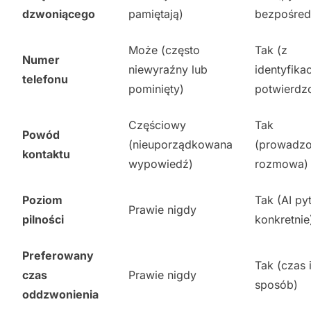
dzwoniącego
pamiętają)
bezpośred
Może (często
Tak (z
Numer
niewyraźny lub
identyfikac
telefonu
pominięty)
potwierdz
Częściowy
Tak
Powód
(nieuporządkowana
(prowadz
kontaktu
wypowiedź)
rozmowa)
Poziom
Tak (AI py
Prawie nigdy
pilności
konkretnie
Preferowany
Tak (czas 
czas
Prawie nigdy
sposób)
oddzwonienia