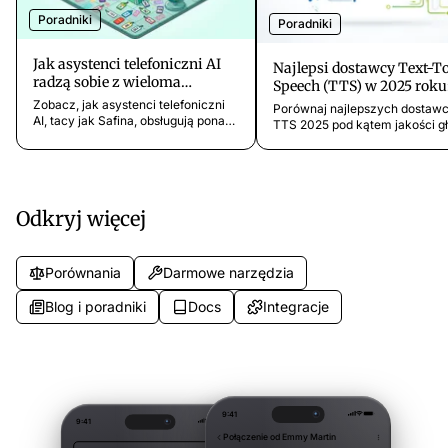
Poradniki
Poradniki
Jak asystenci telefoniczni AI
Najlepsi dostawcy Text-T
radzą sobie z wieloma
Speech (TTS) w 2025 roku
językami
Przewodnik porównawcz
Zobacz, jak asystenci telefoniczni
Porównaj najlepszych dostaw
AI, tacy jak Safina, obsługują ponad
TTS 2025 pod kątem jakości gł
30 języków podczas rozmów.
opóźnień, ceny i funkcji – od
Praktyczne przykłady
ElevenLabs po Resemble AI. Z
wielojęzycznej obsługi połączeń i
idealny głos dla swojej aplikacji
dlaczego ma to znaczenie w
zróżnicowanych społecznościach.
Odkryj więcej
Porównania
Darmowe narzędzia
Blog i poradniki
Docs
Integracje