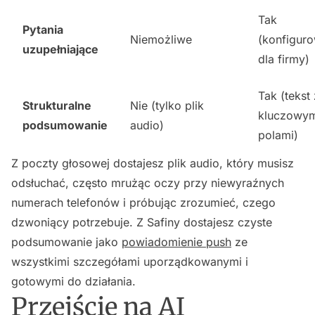
Tak
Pytania
Niemożliwe
(konfigur
uzupełniające
dla firmy)
Tak (tekst 
Strukturalne
Nie (tylko plik
kluczowym
podsumowanie
audio)
polami)
Z poczty głosowej dostajesz plik audio, który musisz
odsłuchać, często mrużąc oczy przy niewyraźnych
numerach telefonów i próbując zrozumieć, czego
dzwoniący potrzebuje. Z Safiny dostajesz czyste
podsumowanie jako
powiadomienie push
ze
wszystkimi szczegółami uporządkowanymi i
gotowymi do działania.
Przejście na AI