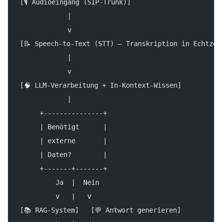
[🎙 Audioeingang (SIP-Trunk)]
            |
            v
[📝 Speech-to-Text (STT) – Transkription in Echtzei
            |
            v
[🧠 LLM-Verarbeitung + In-Kontext-Wissen]
            |
     +---------------+
     | Benötigt      |
     | externe       |
     | Daten?        |
     +-------+-------+
         Ja  |  Nein
         v   |   v
[📚 RAG-System]   [💬 Antwort generieren]