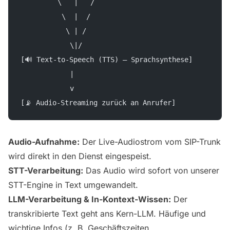
         \   |   /
          \  |  /
           \ | /
            \|/
[🔊 Text-to-Speech (TTS) – Sprachsynthese]
            |
            v
[📡 Audio-Streaming zurück an Anrufer]
Audio-Aufnahme:
Der Live-Audiostrom vom SIP-Trunk
wird direkt in den Dienst eingespeist.
STT-Verarbeitung:
Das Audio wird sofort von unserer
STT-Engine in Text umgewandelt.
LLM-Verarbeitung & In-Kontext-Wissen:
Der
transkribierte Text geht ans Kern-LLM. Häufige und
wichtige Infos (z. B. Geschäftszeiten,