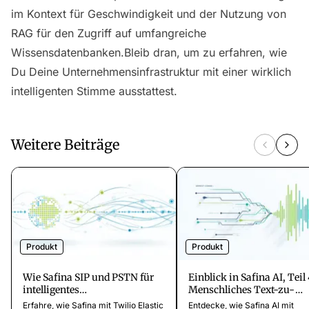
im Kontext für Geschwindigkeit und der Nutzung von
RAG für den Zugriff auf umfangreiche
Wissensdatenbanken.Bleib dran, um zu erfahren, wie
Du Deine Unternehmensinfrastruktur mit einer wirklich
intelligenten Stimme ausstattest.
Weitere Beiträge
Produkt
Produkt
Wie Safina SIP und PSTN für
Einblick in Safina AI, Teil 
intelligentes
Menschliches Text-zu-
Anrufmanagement verbindet
Sprache (TTS) mit niedrig
Erfahre, wie Safina mit Twilio Elastic
Entdecke, wie Safina AI mit