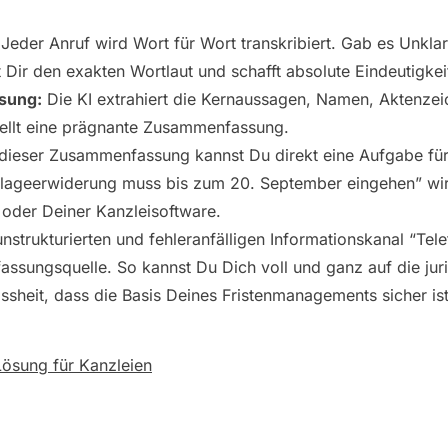
Jeder Anruf wird Wort für Wort transkribiert. Gab es Unklarh
ert Dir den exakten Wortlaut und schafft absolute Eindeutigkei
sung:
Die KI extrahiert die Kernaussagen, Namen, Aktenzei
ellt eine prägnante Zusammenfassung.
dieser Zusammenfassung kannst Du direkt eine Aufgabe fü
 Klageerwiderung muss bis zum 20. September eingehen” wi
 oder Deiner Kanzleisoftware.
strukturierten und fehleranfälligen Informationskanal “Telef
assungsquelle. So kannst Du Dich voll und ganz auf die juri
ssheit, dass die Basis Deines Fristenmanagements sicher ist
 Lösung für Kanzleien