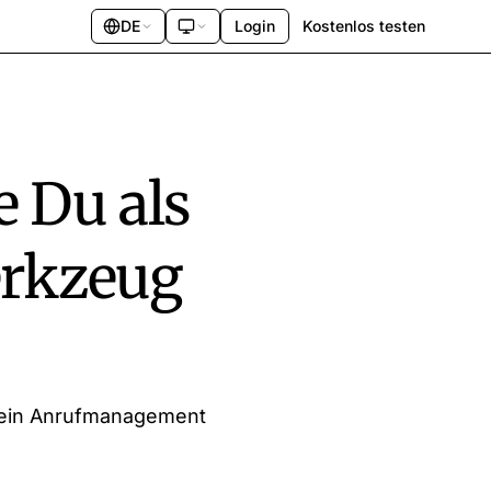
DE
Login
Kostenlos testen
e Du als
erkzeug
u Dein Anrufmanagement