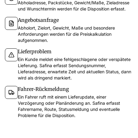
Abholadresse, Packstücke, Gewicht/Maße, Zieladresse
und Wunschtermin werden für die Disposition erfasst.
Angebotsanfrage
Abholort, Zielort, Gewicht, Maße und besondere
Anforderungen werden für die Preiskalkulation
aufgenommen.
Lieferproblem
Ein Kunde meldet eine fehlgeschlagene oder verspätete
Lieferung. Safina erfasst Sendungsnummer,
Lieferadresse, erwartete Zeit und aktuellen Status, dann
app.safina.ai
wird als dringend markiert.
Safina führte diese Woche 51 Telefonate
Fahrer-Rückmeldung
Anruf v
47
3
1
Ein Fahrer ruft mit einem Lieferupdate, einer
12. Dez
11
Vertrauensvoll
Verdächtig
Gefährlich
Verzögerung oder Planänderung an. Safina erfasst
Besprechung
Fahrername, Route, Statusmeldung und eventuelle
Probleme für die Disposition.
Letzte 7 Tage
Filter
Wichtigste Pu
Rückruf an 
Emma Martin
67s
15:30
EM
Besprechung
Möchte das Angebot für die neue Kampagne besprechen und hat Fragen zum Zeitplan.