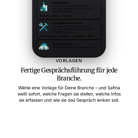
Handwerker
Annahme und Vorqualifizierung von
Störungen, Angeboten und Terminen für
Handwerksbetriebe.
Reparatur
Störung
Service
Immobilienverwaltung
Annahme und Vorqualifizierung von
Störungen, Angeboten und Terminen für
Immobilienverwaltung.
Hausverwaltung
Immobilien
Hausmeister
WEG
Kosmetikstudio
Terminverwaltung und Kundenbetreuung für
Kosmetikbehandlungen.
Hautpflege
Gesichtsbehandlung
Körperpflege
VORLAGEN
Fertige Gesprächsführung für jede
Branche.
Wähle eine Vorlage für Deine Branche – und Safina
weiß sofort, welche Fragen sie stellen, welche Infos
sie erfassen und wie sie das Gespräch lenken soll.