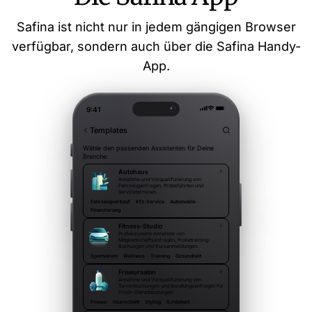
Safina ist nicht nur in jedem gängigen Browser
verfügbar, sondern auch über die Safina Handy-
App.
9:41
Templates
Wähle den passenden Assistenten für Deine
Branche.
Autohaus
Annahme und Vorqualifizierung von
Fahrzeuganfragen, Probefahrten und
Serviceterminen.
Fahrzeugverkauf
Kfz-Service
Automobile
Finanzierung
Fitness-Studio
Professionelle Annahme von
Mitgliedschaftsanfragen, Probetraining-
Buchungen und Kursanmeldungen.
Sportverein
Wellness
Training
Gesundheit
Friseursalon
Annahme und Vorqualifizierung von
Terminbuchungen und Beratungsanfragen für
Frisör-Dienstleistungen.
Friseur
Haarschnitt
Styling
Schönheit