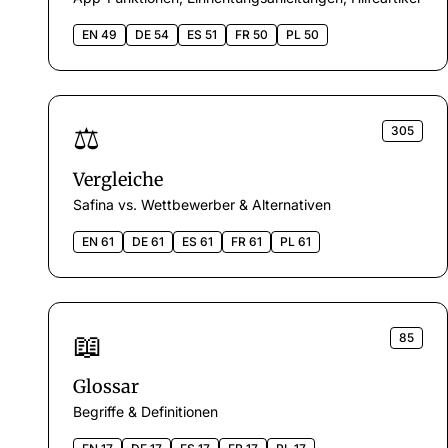
EN 49
DE 54
ES 51
FR 50
PL 50
⚖️
305
Vergleiche
Safina vs. Wettbewerber & Alternativen
EN 61
DE 61
ES 61
FR 61
PL 61
📖
85
Glossar
Begriffe & Definitionen