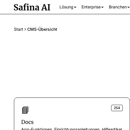
Lösung
Enterprise
Branchen
Start
CMS-Übersicht
Alle Branchen an
📘
254
Docs
App-Funktionen, Einrichtungsanleitungen, Hilfeartikel