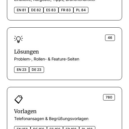
EN 81
DE 82
ES 83
FR 83
PL 84
💡
46
Lösungen
Problem-, Rollen- & Feature-Seiten
EN 23
DE 23
📋
780
Vorlagen
Telefonansagen & Begrüßungsvorlagen