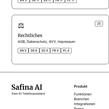
EN 17
DE 17
ES 17
FR 17
PL 17
⚖️
23
Rechtliches
AGB, Datenschutz, AVV, Impressum
EN 5
DE 6
ES 4
FR 4
PL 4
Produkt
Dein KI-Telefonassistent
Funktionen
Branchen
Integrationen
Preise