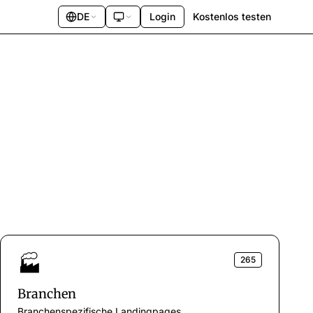
DE
Login
Kostenlos testen
🏭
265
Branchen
Branchenspezifische Landingpages