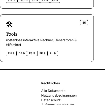
EN 19
DE 20
ES 5
FR 5
PL 5
🛠️
45
Tools
Kostenlose interaktive Rechner, Generatoren &
Hilfsmittel
EN 9
DE 9
ES 9
FR 9
PL 9
Rechtliches
Alle Dokumente
Nutzungsbedingungen
Datenschutz
Auftragsverarbeitung