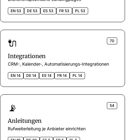
EN 53
DE 53
ES 53
FR 53
PL 53
🔌
70
Integrationen
CRM-, Kalender-, Automatisierungs-Integrationen
EN 14
DE 14
ES 14
FR 14
PL 14
📡
54
Anleitungen
Rufweiterleitung je Anbieter einrichten