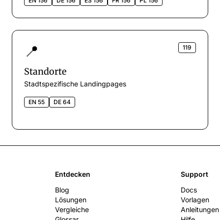
EN 156
DE 156
ES 156
FR 156
PL 156
📍
119
Standorte
Stadtspezifische Landingpages
EN 55
DE 64
Entdecken
Support
Blog
Docs
Lösungen
Vorlagen
Vergleiche
Anleitungen
Glossar
Hilfe