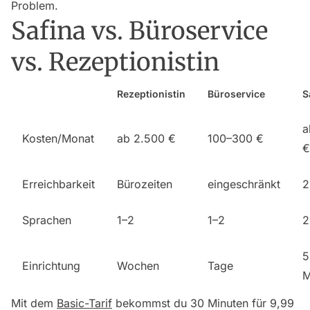
Problem.
Safina vs. Büroservice
vs. Rezeptionistin
Rezeptionistin
Büroservice
S
a
Kosten/Monat
ab 2.500 €
100–300 €
€
Erreichbarkeit
Bürozeiten
eingeschränkt
2
Sprachen
1–2
1–2
2
5
Einrichtung
Wochen
Tage
M
Mit dem
Basic-Tarif
bekommst du 30 Minuten für 9,99