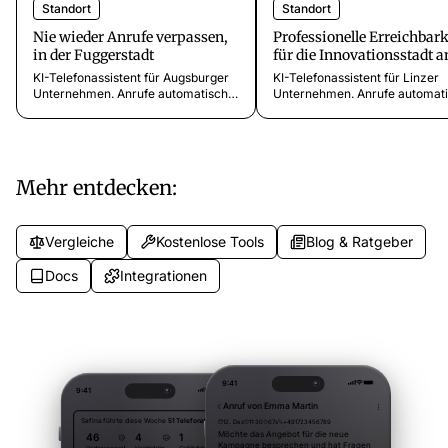
Standort
Standort
Nie wieder Anrufe verpassen,
Professionelle Erreichbark
in der Fuggerstadt
für die Innovationsstadt a
Donau
KI-Telefonassistent für Augsburger
KI-Telefonassistent für Linzer
Unternehmen. Anrufe automatisch
Unternehmen. Anrufe automat
annehmen, Kundenanfragen
annehmen, Kunden professione
erfassen, 24/7 erreichbar. Die
betreuen, 24/7 erreichbar. D
Fuggerstadt professionell vertreten.
konform. Jetzt testen.
Mehr entdecken:
Vergleiche
Kostenlose Tools
Blog & Ratgeber
Docs
Integrationen