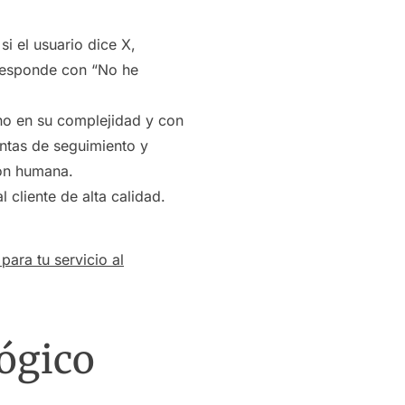
i el usuario dice X,
y responde con “No he
no en su complejidad y con
untas de seguimiento y
ión humana.
 cliente de alta calidad.
para tu servicio al
ógico