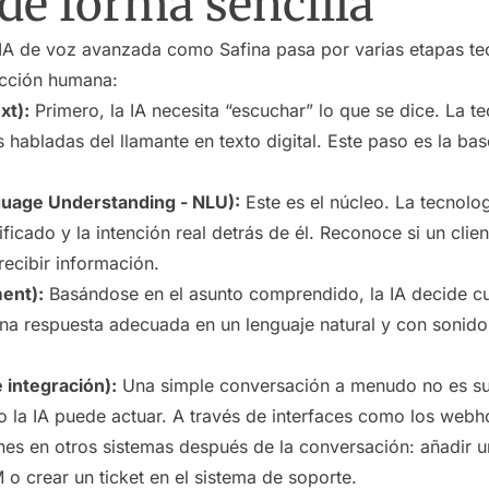
de forma sencilla
IA de voz avanzada como Safina pasa por varias etapas te
acción humana:
xt):
Primero, la IA necesita “escuchar” lo que se dice. La t
 habladas del llamante en texto digital. Este paso es la b
nguage Understanding - NLU):
Este es el núcleo. La tecnolog
ficado y la intención real detrás de él. Reconoce si un clie
recibir información.
ent):
Basándose en el asunto comprendido, la IA decide cuá
 una respuesta adecuada en un lenguaje natural y con sonid
integración):
Una simple conversación a menudo no es suf
o la IA puede actuar. A través de interfaces como los webh
s en otros sistemas después de la conversación: añadir una
o crear un ticket en el sistema de soporte.