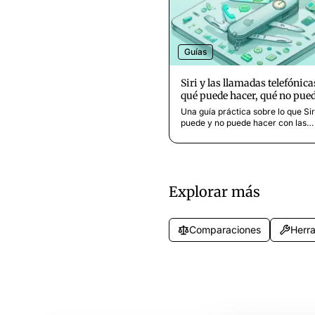
Guías
Siri y las llamadas telefónica
qué puede hacer, qué no pued
qué viene después
Una guía práctica sobre lo que Sir
puede y no puede hacer con las
llamadas telefónicas en iPhone. 
la gestión de llamadas, comandos
voz, Apple Intelligence y la brech
Siri y un verdadero asistente tele
Explorar más
Comparaciones
Herra