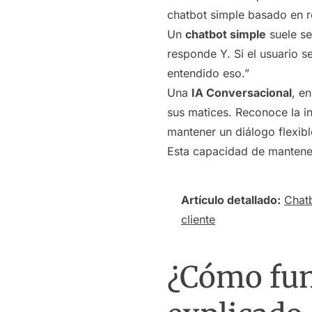
chatbot simple basado en r
Un
chatbot simple
suele se
responde Y. Si el usuario s
entendido eso.”
Una
IA Conversacional
, e
sus matices. Reconoce la i
mantener un diálogo flexib
Esta capacidad de mantener u
Artículo detallado:
Chatb
cliente
¿Cómo fun