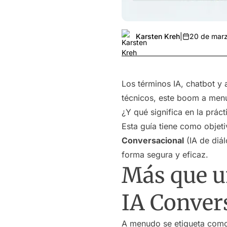
Karsten Kreh
|
20 de mar
Los términos IA, chatbot y
técnicos, este boom a menu
¿Y qué significa en la prác
Esta guía tiene como objet
Conversacional
(IA de diá
forma segura y eficaz.
Más que un
IA Conver
A menudo se etiqueta como 