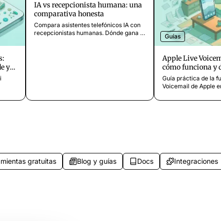
IA vs recepcionista humana: una
comparativa honesta
Compara asistentes telefónicos IA con
recepcionistas humanas. Dónde gana la
Guías
IA en coste y disponibilidad, dónde
ganan las personas, y cuándo combinar
ambas.
s:
Apple Live Voicem
e y
cómo funciona y 
corto
i
Guía práctica de la f
Voicemail de Apple e
Cubre
Descubra cómo funci
 de
transcripción de buz
a entre
tiempo real, qué disp
fónico.
y qué no puede hacer
mientas gratuitas
Blog y guías
Docs
Integraciones