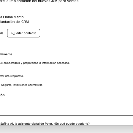
re la implantación del nuevo CRM para ventas.
 a Emma Martin
lantación del CRM
ada
Editar contacto
 llamante
ue colaboradora y proporcionó la información necesaria.
rar una respuesta.
 Seguros, Inversiones alternativas
ión
 Safina AI, la asistente digital de Peter. ¿En qué puedo ayudarle?