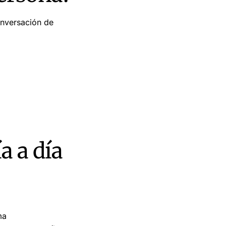
onversación de
a a día
ma