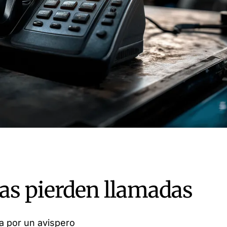
gas pierden llamadas
ma por un avispero