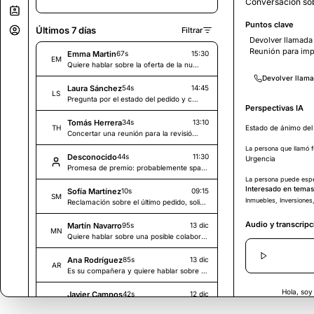
Conversación sob
Puntos clave
Últimos 7 días
Filtrar
Devolver llamada
Reunión para imp
Emma Martin
67s
15:30
EM
Quiere hablar sobre la oferta de la nueva campaña y tiene preguntas sobre el calendario.
Devolver llam
Laura Sánchez
54s
14:45
LS
Pregunta por el estado del pedido y cuándo llegará la entrega.
Perspectivas IA
Tomás Herrera
34s
13:10
TH
Estado de ánimo del
Concertar una reunión para la revisión del proyecto la próxima semana.
La persona que llamó f
Desconocido
44s
11:30
Urgencia
Promesa de premio: probablemente spam.
La persona puede espe
Interesado en temas
Sofía Martínez
10s
09:15
SM
Inmuebles, Inversiones,
Reclamación sobre el último pedido, solicita que le devuelvan la llamada.
Audio y transcripc
Martín Navarro
95s
13 dic
MN
Quiere hablar sobre una posible colaboración.
Ana Rodríguez
85s
13 dic
AR
Es su compañera y quiere hablar sobre el proyecto.
Hola, soy
Javier Campos
42s
12 dic
JC
Pregunta por las citas disponibles la próxima semana.