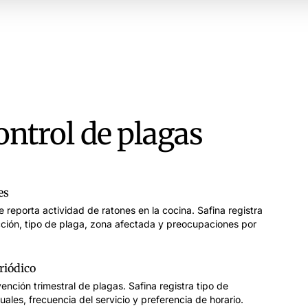
Emma Martin. Quería hablar con Peter sobre la implantación del nuevo CRM.
Emma. ¿Le va bien el próximo martes a las 10:00 para una breve llamada de introducción con 
0:00 me viene perfecto. Envíeme la invitación e incluya una agenda breve, por favor.
 programo la reunión y le envío la invitación del calendario de inmediato. Que tenga un excel
ontrol de plagas
es
 reporta actividad de ratones en la cocina. Safina registra
ción, tipo de plaga, zona afectada y preocupaciones por
riódico
ención trimestral de plagas. Safina registra tipo de
ales, frecuencia del servicio y preferencia de horario.