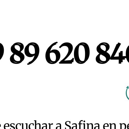
 89 620 84
 89 620 84
 escuchar a Safina en 