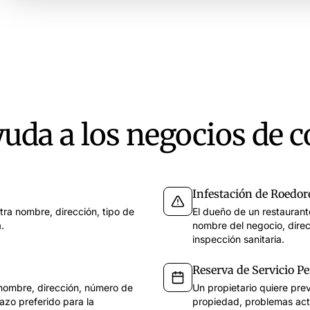
Hola Safina, soy 
Lucía Bermejo
68s
12 dic
LB
Tiene preguntas sobre la factura y pide aclaración.
Gracias, 
El martes a las 1
Perfecto,
da a los negocios de c
Infestación de Roedor
tra nombre, dirección, tipo de
El dueño de un restaurante
.
nombre del negocio, direc
inspección sanitaria.
Reserva de Servicio Pe
a nombre, dirección, número de
Un propietario quiere prev
azo preferido para la
propiedad, problemas actu