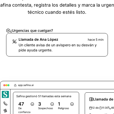
fina contesta, registra los detalles y marca la urgen
técnico cuando estés listo.
¿Urgencias que cuelgan?
Llamada de Ana López
hace 5 min
Un cliente avisa de un avispero en su desván y
pide ayuda urgente.
app.safina.ai
Safina gestionó 51 llamadas esta semana
Llamada de
47
3
1
12 dic
11:30
46
De
Sospechoso
Peligroso
confianza