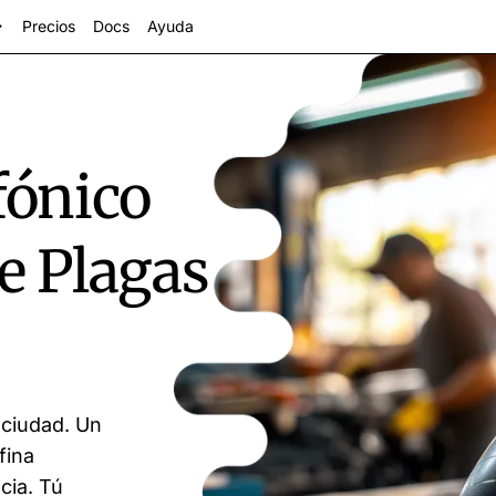
Precios
Docs
Ayuda
fónico
de Plagas
ctores
a ciudad. Un
fina
cia. Tú