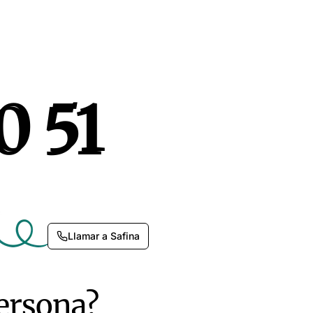
0 51
0 51
Llamar a Safina
persona?