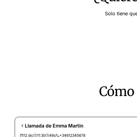
Solo tiene qu
Cómo f
Llamada de Emma Martin
12 dic
11:30
46s
+34612345678