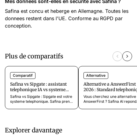
Mes donnees sont-elles en securite avec Safina ?
Safina est concu et heberge en Allemagne. Toutes les
donnees restent dans l'UE. Conforme au RGPD par
conception.
Plus de comparatifs
Comparatif
Alternative
Safina vs Sipgate : assistant
Alternative a AnswerFirst
telephonique IA vs systeme
2026 : Standard telephoni
VoIP [2026]
IA a partir de 9,99 €/mois
Safina vs Sipgate : Sipgate est votre
Vous cherchez une alternative
systeme telephonique. Safina prend
AnswerFirst ? Safina AI repond
les appels que Sipgate ne peut pas
24h/24 a partir de 9,99 €/mois
gerer. A partir de 9,99 EUR/mois.
de facturation a la minute surpr
Decouvrez comment ils
20+ langues. Conforme RGPD. 
fonctionnent ensemble ou
gratuit.
separement.
Explorer davantage