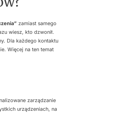
tów?
czenia”
zamiast samego
azu wiesz, kto dzwonił.
ny. Dla każdego kontaktu
ie. Więcej na ten temat
sonalizowane zarządzanie
stkich urządzeniach, na