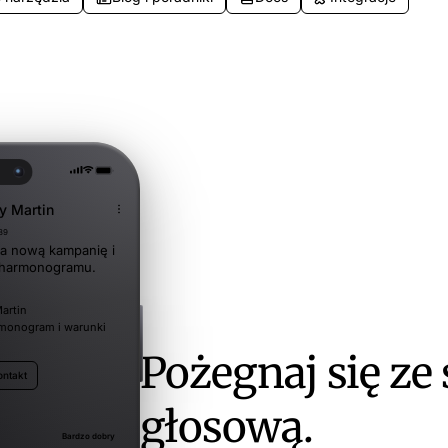
y Martin
89
a nową kampanię i
 harmonogramu.
artin
rmonogram i warunki
Pożegnaj się ze
ontakt
głosową.
Bardzo dobry