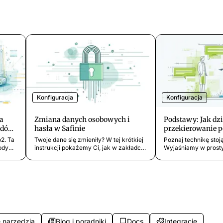
Konfiguracja
Konfiguracja
a
Zmiana danych osobowych i
Podstawy: Jak dzi
odów
hasła w Safinie
przekierowanie p
Safiny
2. Ta
Twoje dane się zmieniły? W tej krótkiej
Poznaj technikę stoj
kody
instrukcji pokażemy Ci, jak w zakładce
Wyjaśniamy w prosty
ujesz
Profil aplikacji Safina łatwo i szybko
sposób, czym jest p
ego
zaktualizować imię, nazwisko lub hasło.
połączeń, jak wykor
Safina i kiedy przejm
 narzędzia
Blog i poradniki
Docs
Integracje