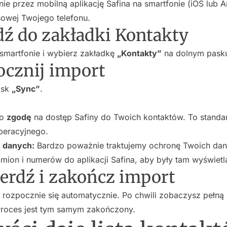
nie przez mobilną aplikację Safina na smartfonie (iOS lub 
esowej Twojego telefonu.
jdź do zakładki Kontakty
 smartfonie i wybierz zakładkę
„Kontakty”
na dolnym pask
ocznij import
isk
„Sync”
.
 o
zgodę
na dostęp Safiny do Twoich kontaktów. To standa
peracyjnego.
 danych:
Bardzo poważnie traktujemy ochronę Twoich dan
mion i numerów do aplikacji Safina, aby były tam wyświetl
ierdź i zakończ import
 rozpocznie się automatycznie. Po chwili zobaczysz pełną 
 Proces jest tym samym zakończony.