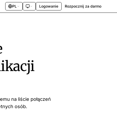
PL
Logowanie
Rozpocznij za darmo
e
ikacji
temu na liście połączeń
etnych osób.