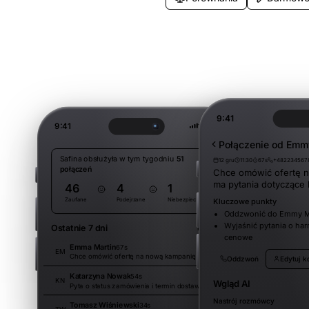
9:41
9:41
Połączenie od Emm
Safina obsłużyła w tym tygodniu
51
12 gru
11:30
67s
+482234567
połączeń
Chce omówić ofertę n
ma pytania dotyczące
46
4
1
Zaufane
Podejrzane
Niebezpieczne
Kluczowe punkty
Oddzwonić do Emmy M
Wyjaśnić pytania o ha
Ostatnie 7 dni
Filter
cenowe
Emma Martin
67s
15:30
EM
Chce omówić ofertę na nową kampanię i ma pytania dotyczące harmonogramu.
Oddzwoń
Edytuj k
Katarzyna Nowak
54s
14:45
KN
Wgląd AI
Pyta o status zamówienia i termin dostawy.
Nastrój rozmówcy
Tomasz Wiśniewski
34s
13:10