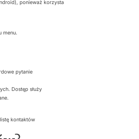
Android), ponieważ korzysta
u menu.
rdowe pytanie
ych. Dostęp służy
ane.
listę kontaktów