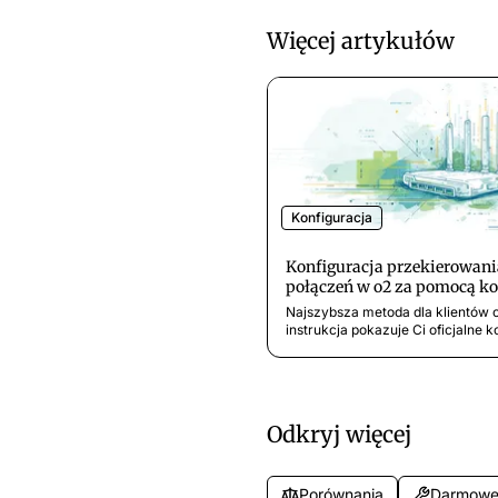
Więcej artykułów
Konfiguracja
Konfiguracja przekierowani
połączeń w o2 za pomocą k
klawiszowych
Najszybsza metoda dla klientów o
instrukcja pokazuje Ci oficjalne 
klawiszowe, dzięki którym aktyw
przekierowanie połączeń z Twoj
przyłącza stacjonarnego o2
bezpośrednio na telefonie.
Odkryj więcej
Porównania
Darmowe