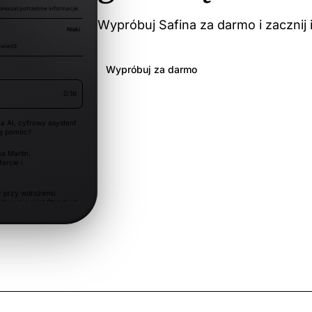
ekazał potrzebne informacje.
Wypróbuj Safina za darmo i zacznij 
Niski
wiedź.
Wypróbuj za darmo
0:16
na AI, cyfrowy asystent
gę pomóc?
a Martin.
ercie i
y przy wdrożeniu
łównie pakiet Standard
ietu Pro i
 w przyszłym
 będzie możliwy w