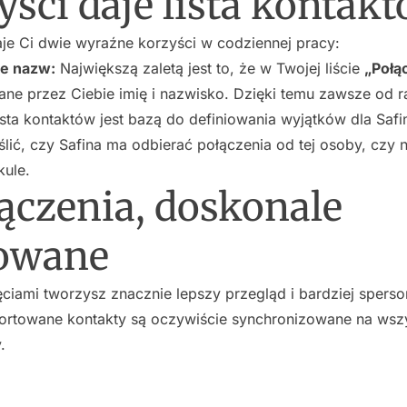
yści daje lista kontak
je Ci dwie wyraźne korzyści w codziennej pracy:
ie nazw:
Największą zaletą jest to, że w Twojej liście
„Połą
ane przez Ciebie imię i nazwisko. Dzięki temu zawsze od r
sta kontaktów jest bazą do definiowania wyjątków dla Safi
lić, czy Safina ma odbierać połączenia od tej osoby, czy n
kule.
ączenia, doskonale
owane
ięciami tworzysz znacznie lepszy przegląd i bardziej sper
ortowane kontakty są oczywiście synchronizowane na wszy
.