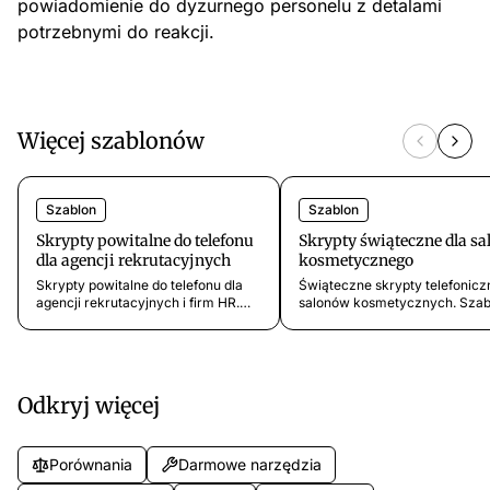
powiadomienie do dyzurnego personelu z detalami
potrzebnymi do reakcji.
Więcej szablonów
Szablon
Szablon
Skrypty powitalne do telefonu
Skrypty świąteczne dla sa
dla agencji rekrutacyjnych
kosmetycznego
Skrypty powitalne do telefonu dla
Świąteczne skrypty telefonicz
agencji rekrutacyjnych i firm HR.
salonów kosmetycznych. Szab
Szablony do rozmow z
na Boże Narodzenie, wakacje l
kandydatami, klientami, selekcji i
przerwy wielkanocne i nagłe
poufnych wyszukiwan. Gotowe do
zamknięcia, które informują kli
uzycia.
i zbierają prośby o wizyty.
Odkryj więcej
Porównania
Darmowe narzędzia