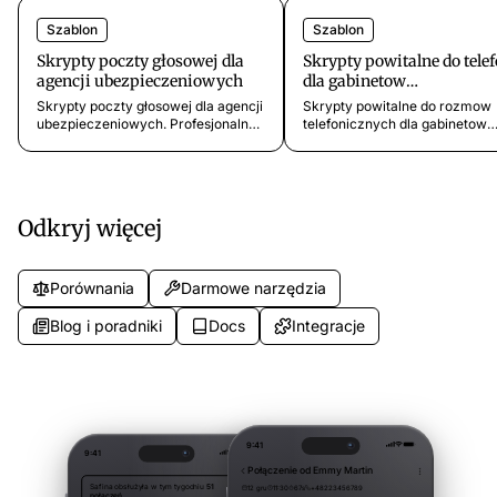
Szablon
Szablon
Skrypty poczty głosowej dla
Skrypty powitalne do tele
agencji ubezpieczeniowych
dla gabinetow
stomatologicznych
Skrypty poczty głosowej dla agencji
Skrypty powitalne do rozmow
ubezpieczeniowych. Profesjonalne
telefonicznych dla gabinetow
szablony na nieodebrane
stomatologicznych. Szablony 
połączenia w godzinach szczytu,
nowych pacjentow, nagle przy
nadmiar szkód i obsługę po
rezerwacje wizyt i przekierow
godzinach.
do higienistki.
Odkryj więcej
Porównania
Darmowe narzędzia
Blog i poradniki
Docs
Integracje