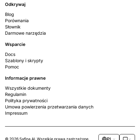
Odkrywaj
Blog
Porównania
Słownik
Darmowe narzędzia
Wsparcie
Docs
Szablony i skrypty
Pomoc
Informacje prawne
Wszystkie dokumenty
Regulamin
Polityka prywatności
Umowa powierzenia przetwarzania danych
Impressum
9:41
9:41
Połączenie o
PL
© 2026 Safina AI. Wszelkie prawa zastrzeżone.