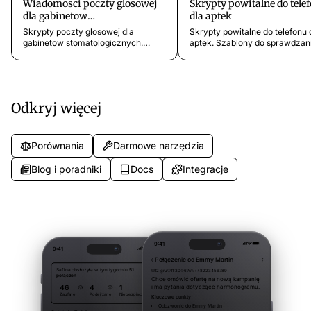
Wiadomosci poczty glosowej
Skrypty powitalne do tele
dla gabinetow
dla aptek
stomatologicznych
Skrypty poczty glosowej dla
Skrypty powitalne do telefonu 
gabinetow stomatologicznych.
aptek. Szablony do sprawdzan
Profesjonalne szablony na
statusu recept, realizacji recep
nieodebrane polaczenia, okresy
konsultacji farmaceutycznych 
wzmozonego ruchu,
zapytan o dostawy.
przekierowanie naglych
przypadkow i pokrycie
Odkryj więcej
weekendowe.
Porównania
Darmowe narzędzia
Blog i poradniki
Docs
Integracje