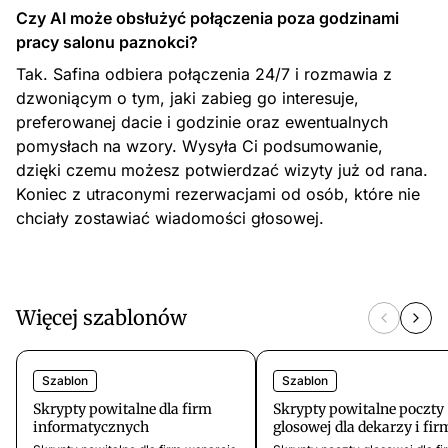
Czy AI może obsłużyć połączenia poza godzinami
pracy salonu paznokci?
Tak. Safina odbiera połączenia 24/7 i rozmawia z
dzwoniącym o tym, jaki zabieg go interesuje,
preferowanej dacie i godzinie oraz ewentualnych
pomysłach na wzory. Wysyła Ci podsumowanie,
dzięki czemu możesz potwierdzać wizyty już od rana.
Koniec z utraconymi rezerwacjami od osób, które nie
chciały zostawiać wiadomości głosowej.
Więcej szablonów
Szablon
Szablon
Skrypty powitalne dla firm
Skrypty powitalne poczty
informatycznych
glosowej dla dekarzy i fir
dekarskich