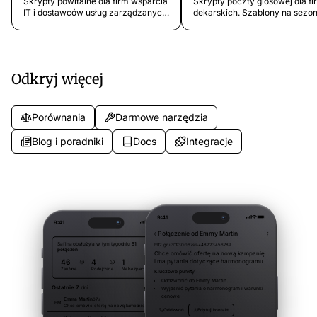
Skrypty powitalne dla firm wsparcia
Skrypty poczty glosowej dla fi
IT i dostawców usług zarządzanych.
dekarskich. Szablony na sezo
Szablony na połączenia
burzowy, standardowa obsluge
supportowe, triage incydentów,
prace ubezpieczeniowe i dach
zapytania nowych klientów i reset
komercyjne.
haseł.
Odkryj więcej
Porównania
Darmowe narzędzia
Blog i poradniki
Docs
Integracje