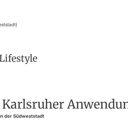
ststadt)
ifestyle
 Karlsruher Anwendun
in der Südweststadt