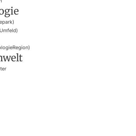
n
ogie
iepark)
-Umfeld)
ologieRegion)
mwelt
ter