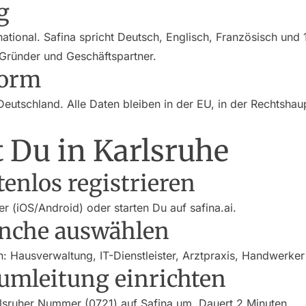
g
rnational. Safina spricht Deutsch, Englisch, Französisch und
, Gründer und Geschäftspartner.
orm
Deutschland. Alle Daten bleiben in der EU, in der Rechtshau
t Du in Karlsruhe
stenlos registrieren
r (iOS/Android) oder starten Du auf safina.ai.
ranche auswählen
: Hausverwaltung, IT-Dienstleister, Arztpraxis, Handwerker
fumleitung einrichten
lsruher Nummer (0721) auf Safina um. Dauert 2 Minuten.