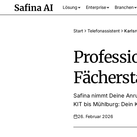
Lösung
Enterprise
Branchen
Start
Telefonassistent
Karls
Professio
Fächerst
Alle Branchen an
Safina nimmt Deine Anru
KIT bis Mühlburg: Dein 
26. Februar 2026