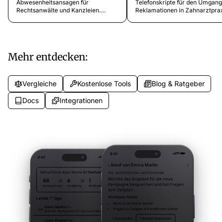
Abwesenheitsansagen für
Telefonskripte für den Umgang
Rechtsanwälte und Kanzleien.
Reklamationen in Zahnarztpra
Fertige Vorlagen für Feierabend,
Vorlagen für lange Wartezeiten
Wochenende und Feiertage, die
Rechnungsstreitigkeiten,
Mandanten informiert halten.
Behandlungsbedenken,
Terminprobleme und
Nachsorgelücken.
Mehr entdecken:
Vergleiche
Kostenlose Tools
Blog & Ratgeber
Docs
Integrationen