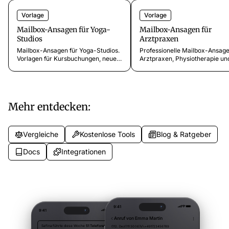
Vorlage
Vorlage
Mailbox-Ansagen für Yoga-
Mailbox-Ansagen für
Studios
Arztpraxen
Mailbox-Ansagen für Yoga-Studios.
Professionelle Mailbox-Ansage
Vorlagen für Kursbuchungen, neue
Arztpraxen, Physiotherapie un
Teilnehmer, Workshop-
Zahnarztpraxen. Fertige Vorla
Anmeldungen,
die Patienten informiert halten.
Mitgliedschaftsfragen und Retreat-
Informationen.
Mehr entdecken:
Vergleiche
Kostenlose Tools
Blog & Ratgeber
Docs
Integrationen