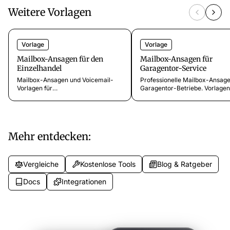
Weitere Vorlagen
Vorlage
Vorlage
Mailbox-Ansagen für den
Mailbox-Ansagen für
Einzelhandel
Garagentor-Service
Mailbox-Ansagen und Voicemail-
Professionelle Mailbox-Ansage
Vorlagen für
Garagentor-Betriebe. Vorlagen
Einzelhandelsgeschäfte.
Notfall-Reparaturen,
Professionelle Texte für verpasste
Neuinstallation, Antriebswechs
Anrufe, Stoßzeiten und
und Gewerbe-Tore.
Kundenservice-Überlauf.
Mehr entdecken:
Vergleiche
Kostenlose Tools
Blog & Ratgeber
Docs
Integrationen