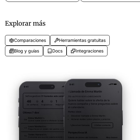
logísticos. Captura consultas de
fisioterapia y consultorios dent
seguimiento, solicitudes de recogida
Genere confianza en el pacien
y reportes de reclamaciones
desde la primera llamada.
cuando tu equipo está ocupado.
Explorar más
Comparaciones
Herramientas gratuitas
Blog y guías
Docs
Integraciones