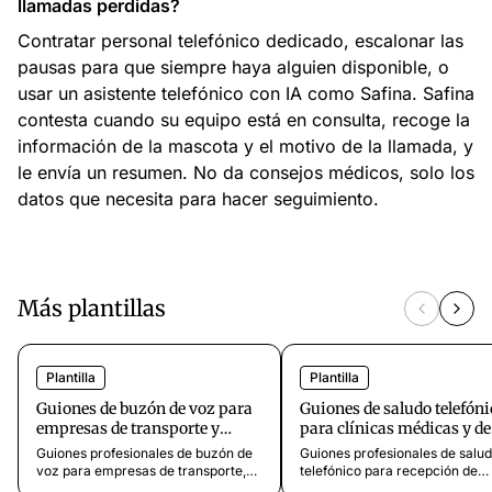
llamadas perdidas?
Contratar personal telefónico dedicado, escalonar las
pausas para que siempre haya alguien disponible, o
usar un asistente telefónico con IA como Safina. Safina
contesta cuando su equipo está en consulta, recoge la
información de la mascota y el motivo de la llamada, y
le envía un resumen. No da consejos médicos, solo los
datos que necesita para hacer seguimiento.
Más plantillas
Plantilla
Plantilla
Guiones de buzón de voz para
Guiones de saludo telefóni
empresas de transporte y
para clínicas médicas y de
logística
fisioterapia
Guiones profesionales de buzón de
Guiones profesionales de salu
voz para empresas de transporte,
telefónico para recepción de
transitarios y proveedores
consultas médicas, clínicas de