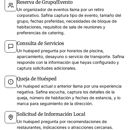
Reserva de Grupo/Evento
Un organizador de eventos llama por un retiro
corporativo. Safina captura tipo de evento, tamaño del
grupo, fechas preferidas, necesidades de bloque de
habitaciones, requisitos de sala de reuniones y
preferencias de catering.
Consulta de Servicios
Un huésped pregunta por horarios de piscina,
aparcamiento, desayuno o servicio de transporte. Safina
app.safina.ai
responde con la información que hayas configurado y
captura solicitudes adicionales.
Safina gestionó 51 llamadas esta semana
Llamada
Queja de Huésped
47
3
1
Un huésped actual o anterior llama por una experiencia
12 dic
11:
De
Sospechoso
Peligroso
confianza
negativa. Safina escucha, captura los detalles de la
Conversació
queja, número de habitación y fechas de estancia, y lo
marca para seguimiento de la dirección.
Puntos clave
Últimos 7 días
Filtrar
Devolver ll
Solicitud de Información Local
Reunión par
Emma Martin
67s
15:30
EM
Quiere hablar sobre la oferta de la nueva campaña y tiene preguntas sobre el calendario.
Un huésped pregunta por recomendaciones de
Devolver
restaurantes, indicaciones o atracciones cercanas.
Laura Sánchez
54s
14:45