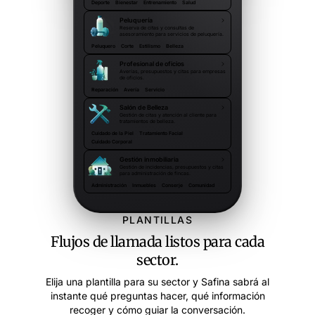
Deporte
Bienestar
Entrenamiento
Salud
Peluquería
Reserva de citas y consultas de
asesoramiento para servicios de peluquería.
Peluquero
Corte
Estilismo
Belleza
Profesional de oficios
Averías, presupuestos y citas para empresas
de oficios.
Reparación
Avería
Servicio
Salón de Belleza
Gestión de citas y atención al cliente para
tratamientos de belleza.
Cuidado de la Piel
Tratamiento Facial
Cuidado Corporal
Gestión inmobiliaria
Gestión de incidencias, presupuestos y citas
para administración de fincas.
Administración
Inmuebles
Conserje
Comunidad
PLANTILLAS
Flujos de llamada listos para cada
sector.
Elija una plantilla para su sector y Safina sabrá al
instante qué preguntas hacer, qué información
recoger y cómo guiar la conversación.