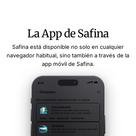
La App de Safina
Safina está disponible no solo en cualquier
navegador habitual, sino también a través de la
app móvil de Safina.
9:41
Templates
Elija el asistente adecuado para su sector.
Concesionario
Gestión de consultas sobre vehículos,
pruebas de conducción y citas de taller.
Ventas
Taller
Automoción
Financiación
Gimnasio
Consultas de inscripción, sesiones de prueba
e inscripción en clases.