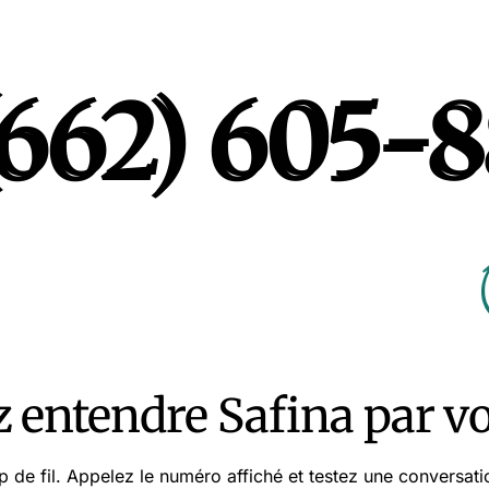
(662) 605-
(662) 605-
z entendre Safina par 
 de fil. Appelez le numéro affiché et testez une conversati