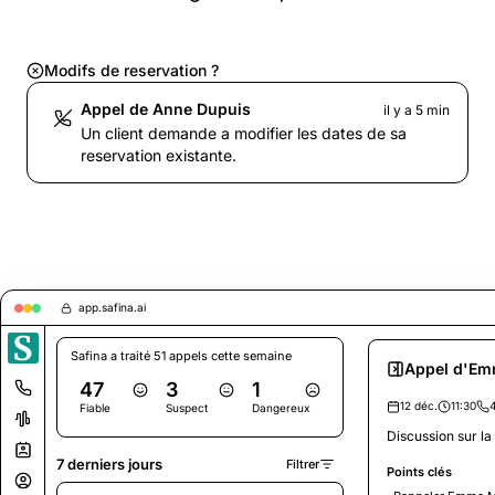
Modifs de reservation ?
Appel de Anne Dupuis
il y a 5 min
Un client demande a modifier les dates de sa
reservation existante.
app.safina.ai
Safina a traité 51 appels cette semaine
Appel d'Em
47
3
1
12 déc.
11:30
Fiable
Suspect
Dangereux
Discussion sur l
7 derniers jours
Filtrer
Points clés