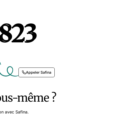
8823
8823
Appeler Safina
vous-même ?
on avec Safina.