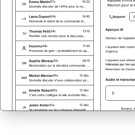
Rappeler Emma M
Emma Martin
67s
15:30
EB
Réunion pour la 
Souhaite discuter de l'offre pour la nouvelle campagne et a des questions sur le calendrier.
Laura Dupont
54s
14:45
Rappeler
LS
Demande le statut de la commande et la date de livraison.
Aperçus IA
Thomas Petit
34s
13:10
TH
Planifier une réunion pour la discussion projet la semaine prochaine.
Humeur de l'appelan
Inconnu
44s
11:30
L'appelant était coopéra
Promesse de gain – probablement du spam.
Urgence
L'appelant peut attend
Sophie Moreau
10s
09:15
SM
Intéressé par les suj
Réclamation sur la dernière commande, demande un rappel.
Réservation de chambr
Michel Mercier
95s
13 déc.
MM
Audio et transcrip
Souhaite discuter d'une collaboration potentielle.
Amélie Robert
85s
13 déc.
AR
C'est votre collègue et elle souhaite discuter du projet.
Julien Keller
42s
12 déc.
JK
Bonjour, i
Se renseigne sur les créneaux disponibles la semaine prochaine.
Louise Bernard
68s
12 déc.
Bonjour Safina, i
LB
A des questions sur la facture et demande des éclaircissements.
Merci Emm