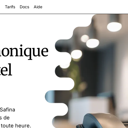
Tarifs
Docs
Aide
phonique
el
s
 Safina
s de
 toute heure.