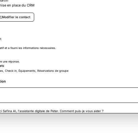
artin
mise en place du CRM
Modifier le contact
t
tif et a fourni les informations nécessaires.
re une réponse.
ets
es, Check-in, Équipements, Réservations de groupe
tion
ci Safina AI, l'assistante digitale de Peter. Comment puis-je vous aider ?
ci Emma Martin. Je voulais parler avec Peter de la mise en place du nouveau CRM.
a. Mardi prochain à 10h vous conviendrait-il pour un court appel d'introduction avec Peter ?