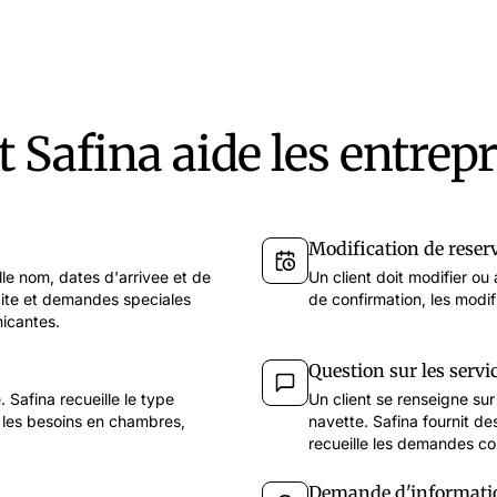
Mardi à 10h me co
Parfait, 
afina aide les entrepr
Modification de reser
lle nom, dates d'arrivee et de
Un client doit modifier ou
ite et demandes speciales
de confirmation, les modif
icantes.
Question sur les servi
 Safina recueille le type
Un client se renseigne sur 
, les besoins en chambres,
navette. Safina fournit d
recueille les demandes c
Demande d'informatio