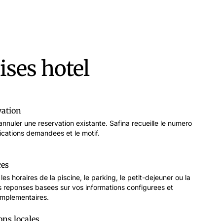
nvient parfaitement. Merci de m'envoyer l'invitation avec un ordre du jour rapide.
je programme le rendez-vous et vous envoie immédiatement l'invitation calendrier. Excellente 
ises hotel
vation
 annuler une reservation existante. Safina recueille le numero
ications demandees et le motif.
ces
les horaires de la piscine, le parking, le petit-dejeuner ou la
es reponses basees sur vos informations configurees et
omplementaires.
ns locales