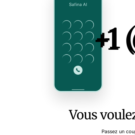
+1 
+1 
Vous voule
Passez un coup